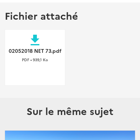
Fichier attaché
file_download
02052018 NET 73.pdf
PDF • 939,1 Ko
Sur le même sujet