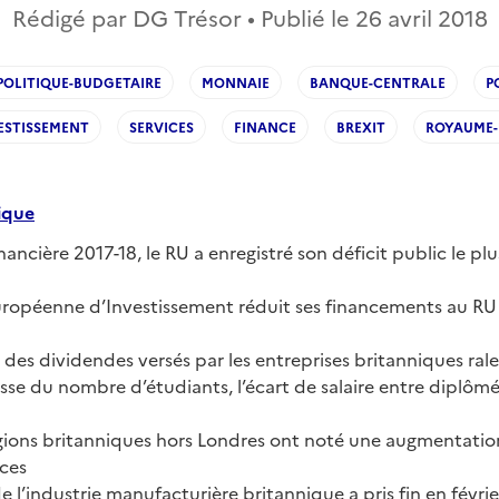
Rédigé par DG Trésor • Publié le
26 avril 2018
POLITIQUE-BUDGETAIRE
MONNAIE
BANQUE-CENTRALE
P
ESTISSEMENT
SERVICES
FINANCE
BREXIT
ROYAUME-
ique
inancière 2017-18, le RU a enregistré son déficit public le pl
ropéenne d’Investissement réduit ses financements au RU 
 des dividendes versés par les entreprises britanniques ral
sse du nombre d’étudiants, l’écart de salaire entre diplôm
gions britanniques hors Londres ont noté une augmentation
ices
e l’industrie manufacturière britannique a pris fin en févri