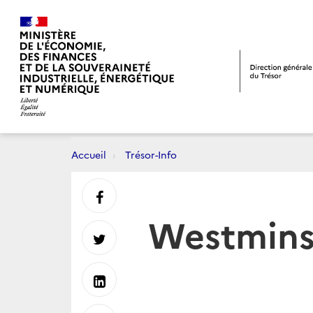
Accueil
Trésor-Info
Partager
Westmins
sur
Partager
Facebook
sur
Partager
Twitter