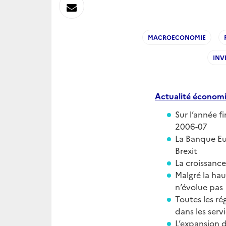
sur
Envoyer
Linkedin
par
MACROECONOMIE
Messagerie
INV
Actualité
é
conom
Sur l’année f
2006-07
La Banque Eu
Brexit
La croissance
Malgré la hau
n’évolue pas
Toutes les ré
dans les serv
L’expansion d