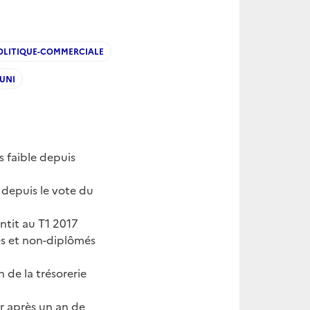
OLITIQUE-COMMERCIALE
UNI
us faible depuis
depuis le vote du
entit au T1 2017
és et non-diplômés
 de la trésorerie
er après un an de