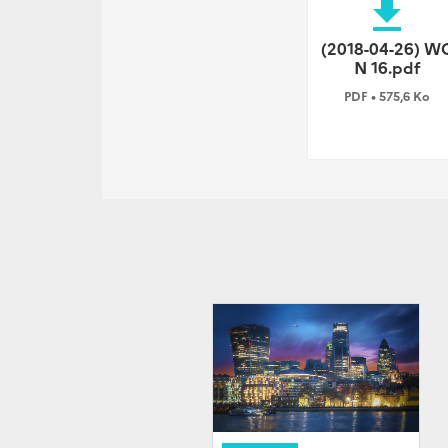
file_download
(2018-04-26) W
N 16.pdf
PDF • 575,6 Ko