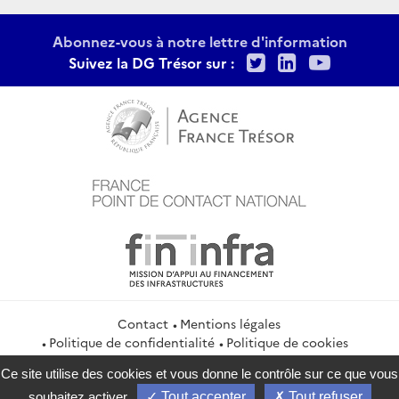
Abonnez-vous à notre lettre d'information
Twitter
LinkedIn
Youtu
Suivez la DG Trésor sur :
Contact
Mentions légales
Politique de confidentialité
Politique de cookies
Gestion des cookies
Flux RSS
Ce site utilise des cookies et vous donne le contrôle sur ce que vous
service-public.gouv.fr
legifrance.gouv.fr
info.gouv.fr
souhaitez activer
Tout accepter
Tout refuser