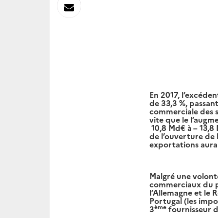
sur
Envoyer
Linkedin
par
Messagerie
En 2017, l’excéden
de 33,3 %, passant
commerciale des s
vite que le l’augm
10,8 Md€ à – 13,8
de l’ouverture de 
exportations aurai
Malgré une volonté
commerciaux du pa
l’Allemagne et le 
Portugal (les impo
ème
3
fournisseur d