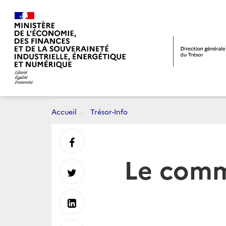
Accueil
Trésor-Info
Partager
Le comm
sur
Partager
Facebook
sur
Partager
Twitter