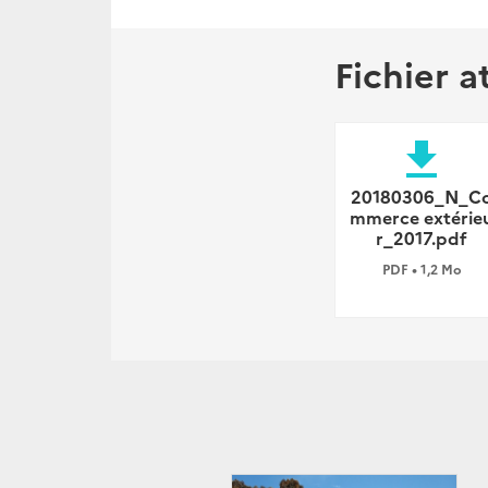
Fichier a
file_download
20180306_N_C
mmerce extérie
r_2017.pdf
PDF • 1,2 Mo