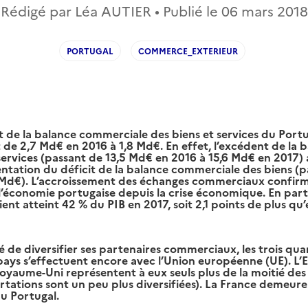
Rédigé par Léa AUTIER • Publié le
06 mars 2018
PORTUGAL
COMMERCE_EXTERIEUR
t de la balance commerciale des biens et services du Portu
 de 2,7 Md€ en 2016 à 1,8 Md€. En effet, l’excédent de la 
ervices (passant de 13,5 Md€ en 2016 à 15,6 Md€ en 2017)
entation du déficit de la balance commerciale des biens (p
 Md€). L’accroissement des échanges commerciaux confirme
l’économie portugaise depuis la crise économique. En partic
ent atteint 42 % du PIB en 2017, soit 2,1 points de plus qu’
 de diversifier ses partenaires commerciaux, les trois qu
ys s’effectuent encore avec l’Union européenne (UE). L’E
Royaume-Uni représentent à eux seuls plus de la moitié de
rtations sont un peu plus diversifiées). La France demeure 
u Portugal.