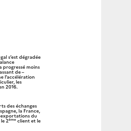
gal s’est dégradée
balance
 a progressé moins
assant de –
 l’accélération
ulier, les
en 2016.
arts des échanges
spagne, la France,
s exportations du
ème
le 2
client et le