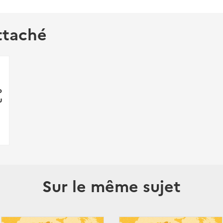
ttaché
o
u
Sur le même sujet