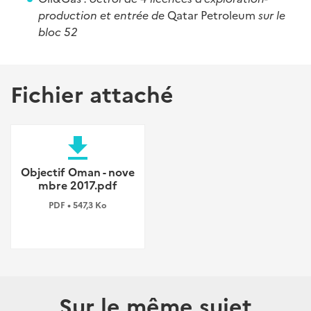
production et entrée de
Qatar Petroleum
sur le
bloc 52
Fichier attaché
file_download
Objectif Oman - nove
mbre 2017.pdf
PDF • 547,3 Ko
Sur le même sujet