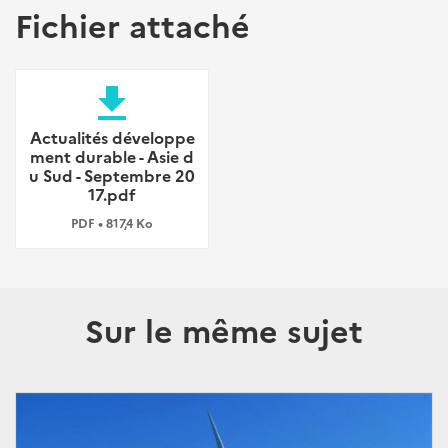
Fichier attaché
file_download
Actualités développe
ment durable - Asie d
u Sud - Septembre 20
17.pdf
PDF • 817,4 Ko
Sur le même sujet