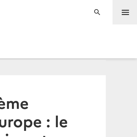
Men
RECHERCHE
tème
rope : le