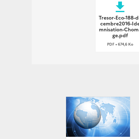
file_download
Tresor-Eco-188-d
cembre2016-Id
mnisation-Chom
ge.pdf
PDF • 674,6 Ko