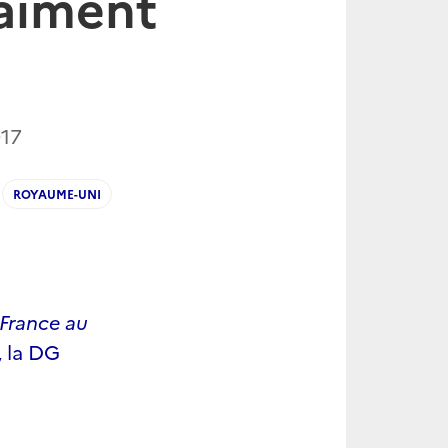
raiment
017
ROYAUME-UNI
France au
, la DG