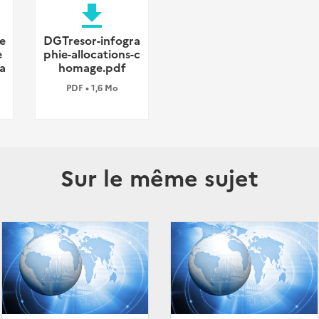
file_download
e
DGTresor-infogra
e
phie-allocations-c
a
homage.pdf
PDF • 1,6 Mo
Sur le même sujet