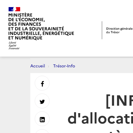
Accueil
Trésor-Info
Partager
[IN
sur
Partager
d'alloca
Facebook
sur
Partager
Twitter