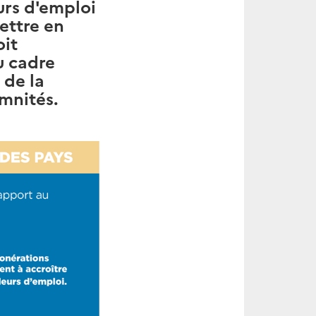
urs d'emploi
mettre en
oit
u cadre
 de la
mnités.