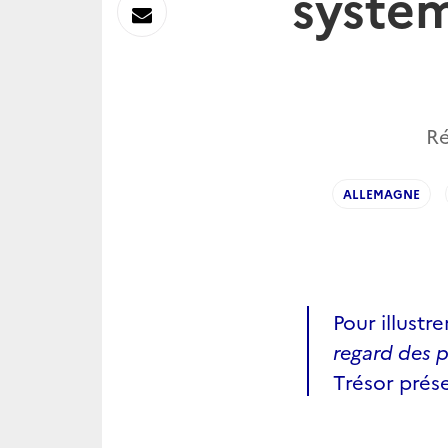
systèm
sur
Envoyer
Linkedin
par
Messagerie
Ré
ALLEMAGNE
Pour illustre
regard des 
Trésor prés