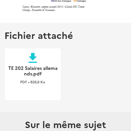
Fichier attaché
file_download
TE 202 Salaires allema
nds.pdf
PDF • 826,6 Ko
Sur le même sujet