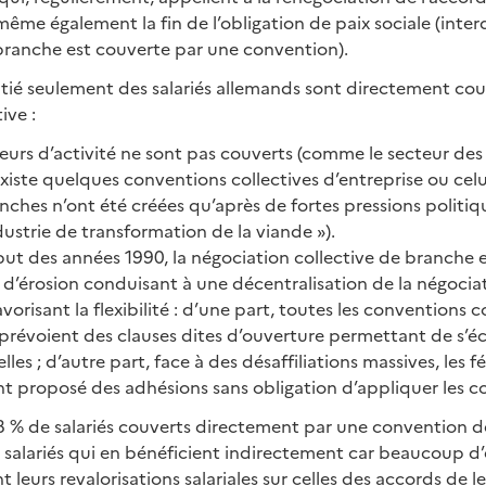
ême également la fin de l’obligation de paix sociale (interd
branche est couverte par une convention).
tié seulement des salariés allemands sont directement cou
ive :
eurs d’activité ne sont pas couverts (comme le secteur des
existe quelques conventions collectives d’entreprise ou celui
nches n’ont été créées qu’après de fortes pressions politiqu
ustrie de transformation de la viande »).
ut des années 1990, la négociation collective de branche 
d’érosion conduisant à une décentralisation de la négocia
avorisant la flexibilité : d’une part, toutes les conventions c
prévoient des clauses dites d’ouverture permettant de s’é
les ; d’autre part, face à des désaffiliations massives, les f
nt proposé des adhésions sans obligation d’appliquer les c
 % de salariés couverts directement par une convention 
 salariés qui en bénéficient indirectement car beaucoup d
 leurs revalorisations salariales sur celles des accords de l