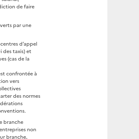
iction de faire
verts par une
 centres d’appel
 des taxis) et
es (cas de la
est confrontée à
tion vers
ollectives
carter des normes
édérations
onventions.
de branche
’entreprises non
eur branche,