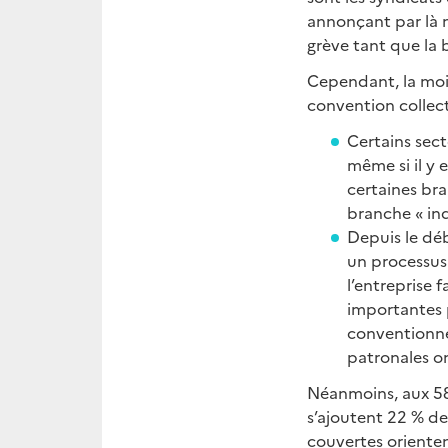
annonçant par là m
grève tant que la 
Cependant, la moi
convention collect
Certains sect
même si il y 
certaines bra
branche « ind
Depuis le déb
un processus 
l’entreprise f
importantes 
conventionnel
patronales o
Néanmoins, aux 58
s’ajoutent 22 % de
couvertes orientent