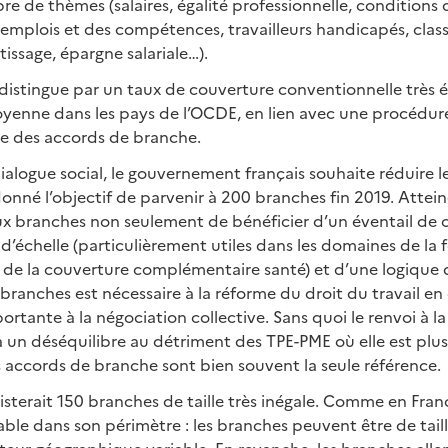
e de thèmes (salaires, égalité professionnelle, conditions d
 emplois et des compétences, travailleurs handicapés, classi
issage, épargne salariale…).
e distingue par un taux de couverture conventionnelle très é
yenne dans les pays de l’OCDE, en lien avec une procédur
e des accords de branche.
dialogue social, le gouvernement français souhaite réduire
donné l’objectif de parvenir à 200 branches fin 2019. Attein
ux branches non seulement de bénéficier d’un éventail de
d’échelle (particulièrement utiles dans les domaines de la
 de la couverture complémentaire santé) et d’une logique de 
ranches est nécessaire à la réforme du droit du travail en
ortante à la négociation collective. Sans quoi le renvoi à l
a un déséquilibre au détriment des TPE-PME où elle est plus 
 accords de branche sont bien souvent la seule référence.
xisterait 150 branches de taille très inégale. Comme en Fr
able dans son périmètre : les branches peuvent être de taill