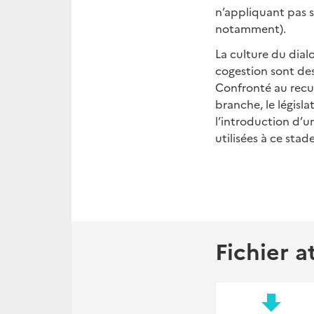
n’appliquant pas s
notamment).
La culture du dialo
cogestion sont des
Confronté au recul
branche, le législ
l’introduction d’u
utilisées à ce stade
Fichier a
file_download