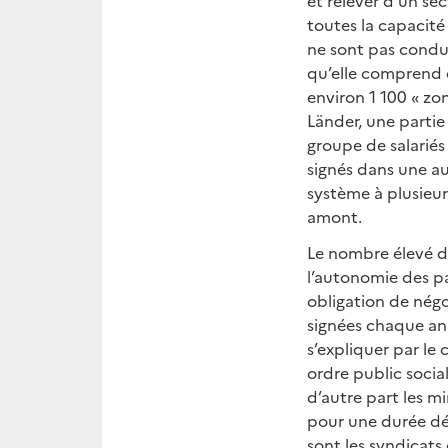
et relever d’un se
toutes la capacité 
ne sont pas condui
qu’elle comprend et
environ 1 100 « zo
Länder, une partie
groupe de salariés 
signés dans une aut
système à plusieurs
amont.
Le nombre élevé de
l’autonomie des pa
obligation de négo
signées chaque ann
s’expliquer par le c
ordre public social
d’autre part les m
pour une durée dét
sont les syndicats 