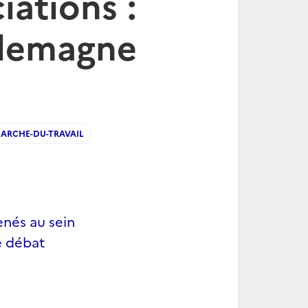
iations :
llemagne
7
ARCHE-DU-TRAVAIL
enés au sein
le débat