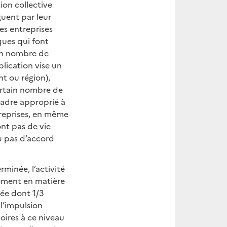
ion collective
guent par leur
es entreprises
ques qui font
ain nombre de
lication vise un
nt ou région),
ertain nombre de
 cadre approprié à
treprises, en même
ont pas de vie
u pas d’accord
minée, l’activité
rement en matière
née dont 1/3
l’impulsion
oires à ce niveau