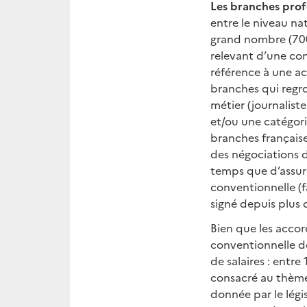
Les branches profe
entre le niveau nat
grand nombre (700)
relevant d’une con
référence à une ac
branches qui regro
métier (journalist
et/ou une catégori
branches française
des négociations d
temps que d’assure
conventionnelle (f
signé depuis plus d
Bien que les accor
conventionnelle d
de salaires : entr
consacré au thème
donnée par le légi