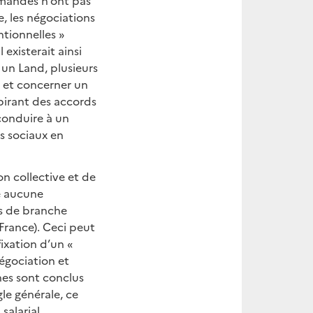
emandes n’ont pas
e, les négociations
tionnelles »
existerait ainsi
 un Land, plusieurs
é et concerner un
spirant des accords
 conduire à un
es sociaux en
n collective et de
e aucune
ns de branche
France). Ceci peut
fixation d’un «
négociation et
hes sont conclus
le générale, ce
salarial,