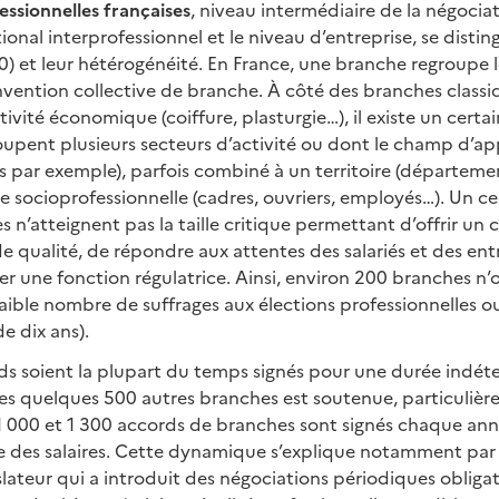
ssionnelles françaises
, niveau intermédiaire de la négociat
ional interprofessionnel et le niveau d’entreprise, se distin
 et leur hétérogénéité. En France, une branche regroupe l
vention collective de branche. À côté des branches classi
tivité économique (coiffure, plasturgie…), il existe un cert
upent plusieurs secteurs d’activité ou dont le champ d’app
es par exemple), parfois combiné à un territoire (départeme
e socioprofessionnelle (cadres, ouvriers, employés…). Un c
s n’atteignent pas la taille critique permettant d’offrir un
e qualité, de répondre aux attentes des salariés et des en
r une fonction régulatrice. Ainsi, environ 200 branches n’
aible nombre de suffrages aux élections professionnelles o
e dix ans).
ds soient la plupart du temps signés pour une durée indéter
es quelques 500 autres branches est soutenue, particuliè
e 1 000 et 1 300 accords de branches sont signés chaque an
 des salaires. Cette dynamique s’explique notamment par 
slateur qui a introduit des négociations périodiques obligat