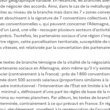
cteur géographique variable. En revanche, les branches all
de négocier des accords. Ainsi, dans le cas de la métallurgi
tes au niveau de la branche mais dans les 7 « zones conven
 aboutissent à la signature de 7 conventions collectives. Il 
nes conventionnelles », qui peuvent concerner l’Allemagne,
 d’un Land, une ville - recouper plusieurs secteurs d’activit
précis. Toutefois, les partenaires sociaux d’une région s’in
re région, cette parcellisation territoriale, susceptible de
 vitesses, est relativisée par la concertation des partenair
 textes de branche témoigne de la vitalité de la négociatio
rtenaires sociaux en Allemagne, alors même qu’il n’y exist
cier (contrairement à la France) : près de 1 800 conventio
ée dont 500 accords salariaux (proportions similaires à la 
adre institutionnel : l’intervention de l’État est limitée à la 
 minimal », définissant d’une part les règles de base de la 
inima ou normes planchers. Par ailleurs, les textes de branc
erminée, contrairement à ce qui prévaut en France. En règ
qui, régulièrement, appellent à la renégociation de l’accord 