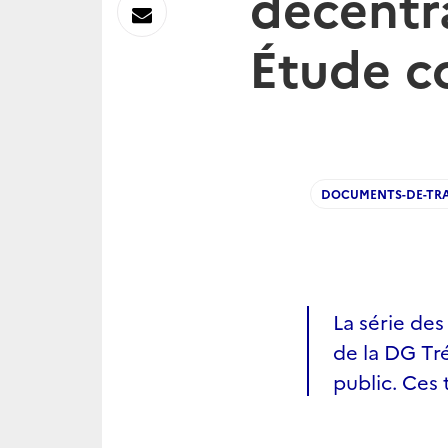
décentra
sur
Envoyer
Étude c
Linkedin
par
Messagerie
DOCUMENTS-DE-TRA
La série de
de la DG Tré
public. Ces 