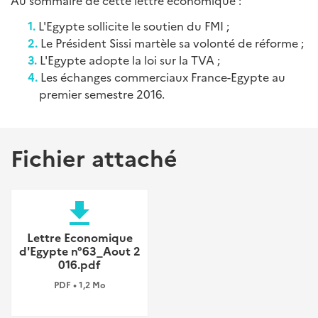
Au sommaire de cette lettre économique :
L'Egypte sollicite le soutien du FMI ;
Le Président Sissi martèle sa volonté de réforme ;
L'Egypte adopte la loi sur la TVA ;
Les échanges commerciaux France-Egypte au
premier semestre 2016.
Fichier attaché
file_download
Lettre Economique
d'Egypte n°63_Aout 2
016.pdf
PDF • 1,2 Mo