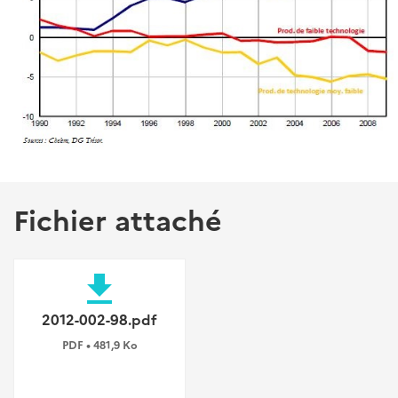
Fichier attaché
file_download
2012-002-98.pdf
PDF • 481,9 Ko