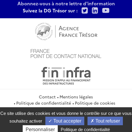
Abonnez-vous à notre lettre d'information
Twitter
LinkedIn
Youtu
Suivez la DG Trésor sur :
Contact
Mentions légales
Politique de confidentialité
Politique de cookies
Gestion des cookies
Flux RSS
Ce site utilise des cookies et vous donne le contrôle sur ce que vous
service-public.gouv.fr
legifrance.gouv.fr
info.gouv.fr
souhaitez activer
Tout accepter
Tout refuser
data.gouv.fr
Personnaliser
Politique de confidentialité