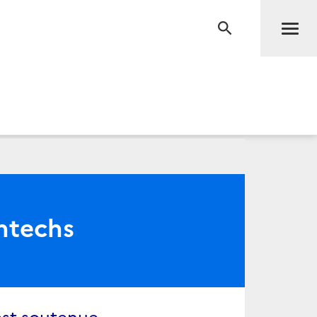
Men
RECHERCHE
intechs
est soutenue