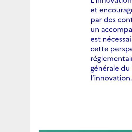
et encouragé
par des cont
un accompag
est nécessai
cette perspe
réglementai
générale du
l’innovation.