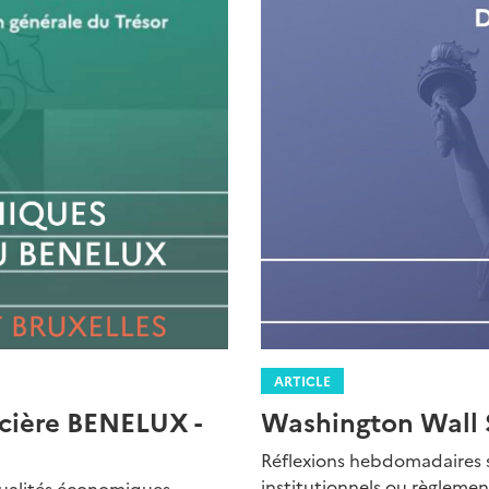
ARTICLE
Washington Wall 
ncière BENELUX -
Réflexions hebdomadaires s
institutionnels ou règlement
ctualités économiques,