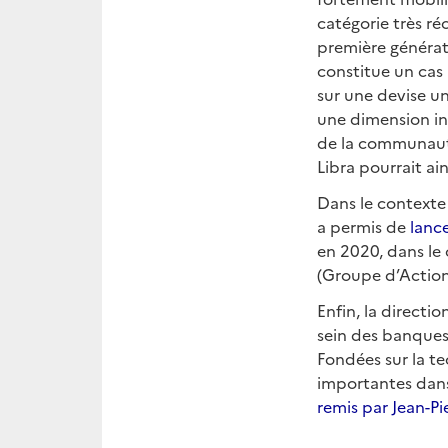
catégorie très ré
première génératio
constitue un cas 
sur une devise un
une dimension iné
de la communauté
Libra pourrait ai
Dans le contexte 
a permis de
lance
en 2020, dans le 
(Groupe d’Action 
Enfin, la directi
sein des banques 
Fondées sur la t
importantes dan
remis par Jean-Pi