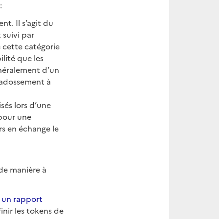
:
t. Il s’agit du
 suivi par
e cette catégorie
lité que les
énéralement d’un
n adossement à
isés lors d’une
 pour une
urs en échange le
 de manière à
e
un rapport
inir les tokens de