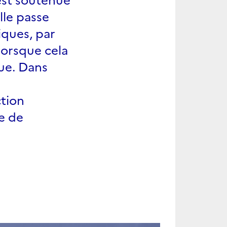
lle passe
iques, par
lorsque cela
que. Dans
ction
e de