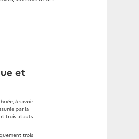
ue et
ibuée, à savoir
surée par la
nt trois atouts
tiquement trois