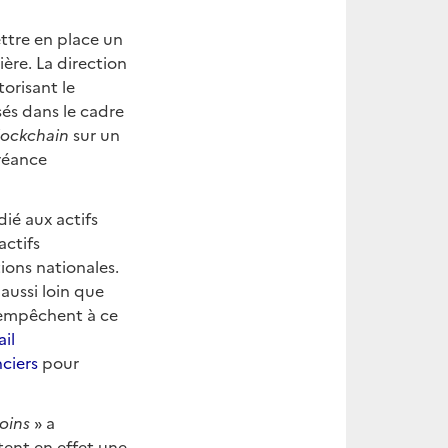
ttre en place un
ière. La direction
orisant le
sés dans le cadre
lockchain
sur un
créance
ié aux actifs
actifs
ions nationales.
e aussi loin que
i empêchent à ce
ail
nciers
pour
oins
» a
ent en effet une