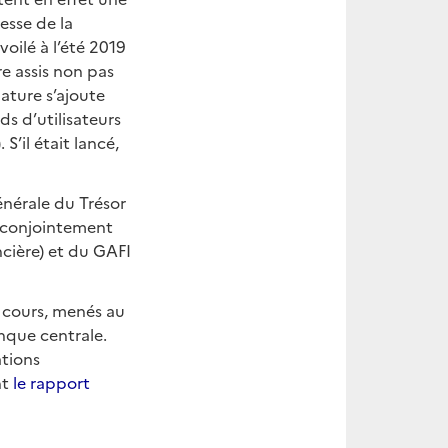
esse de la
voilé à l’été 2019
re assis non pas
ature s’ajoute
ds d’utilisateurs
’il était lancé,
énérale du Trésor
e conjointement
ncière) et du GAFI
n cours, menés au
anque centrale.
ations
nt
le rapport