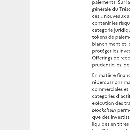
paiements. Sur la
générale du Tréso
ces « nouveaux a
contenir les risq
catégorie juridiq
tokens de paieme
blanchiment et le
protéger les inves
Offerings de rece
prudentielles, de
En matière financi
répercussions maj
commerciales et 
catégories d'acti
exécution des tra
blockchain
perme
que des investiss
liquides en titre