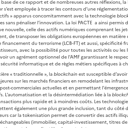
 base de ce rapport et de nombreuses autres réflexions, la
r s’est employée à tracer les contours d’une réglementatio
ctifs » apparus concomitamment avec la technologie
bloc
ues sans pénaliser l’innovation. La loi PACTE a ainsi permis 
ue nouvelle, celle des actifs numériques comprenant les jet
nt, de transposer les obligations européennes en matière d
 financement du terrorisme (LCB-FT) et aussi, spécificité f
tisseurs, avec la possibilité pour toutes les activités ou les 
voir un agrément optionnel de l’AMF garantissant le respec
 sécurité informatique et de règles métiers spécifiques à c
ère « traditionnelle », la
blockchain
est susceptible d’avoir
eures sur les marchés financiers en remodelant les infrast
post-commerciales actuelles et en permettant l'émergence
fs. L’automatisation et la désintermédiation liée à la
blockc
nsactions plus rapide et à moindres coûts. Les technologie
ttent également une plus grande inclusion, tant du côté 
eurs car la tokenisation permet de convertir des actifs illi
s échangeables (immobilier, capital-investissement, titres de