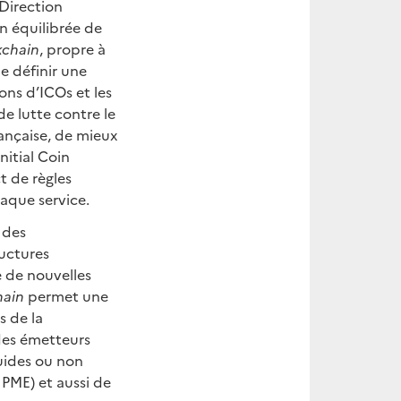
 Direction
n équilibrée de
kchain
, propre à
de définir une
ons d’ICOs et les
e lutte contre le
rançaise, de mieux
Initial Coin
t de règles
haque service.
 des
ructures
 de nouvelles
hain
permet une
s de la
des émetteurs
quides ou non
 PME) et aussi de