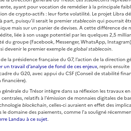
cente, ayant pour vocation de remédier à la principale faibl
n de crypto-actifs : leur forte volatilité. Le projet Libra dé
à part, puisqu’il serait le premier
stablecoin
qui pourrait êt
ique mais sur un panier de devises. A cette différence de n
dite, liée à son usage potentiel par les quelques 2,5 milliar
 du groupe (Facebook, Messenger, WhatsApp, Instagram). S
nsi devenir le premier exemple de
global stablecoin
.
de la présidence française du G7, l’action de la direction g
r un travail d’analyse de fond de ces enjeux
, repris ensuit
cadre du G20, avec appui du CSF (Conseil de stabilité fina
financière).
on générale du Trésor intègre dans sa réflexion les travaux e
centrales, relatifs à l'émission de monnaies digitales de b
echnologie
blockchain
, celles-ci auraient en effet des implic
s le domaine des paiements, comme l'a souligné récemme
erre Landau à ce sujet
.