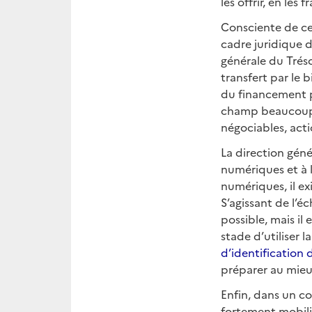
les offrir, en les
Consciente de ce
cadre juridique d
générale du Trés
transfert par le b
du financement p
champ beaucoup pl
négociables, acti
La direction géné
numériques et à l
numériques, il e
S’agissant de l’é
possible, mais il
stade d’utiliser 
d’identification 
préparer au mieux
Enfin, dans un co
fortement mobilis