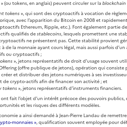
 » (ou tokens, en anglais) peuvent circuler sur la
blockchain
t tokens
», qui sont des cryptoactifs à vocation de règlemen
orique, avec l’apparition du Bitcoin en 2008 et rapidement
yptoactifs Ethereum, Ripple, etc.). Font également partie d
ctifs qualifiés de
stablecoins
, lesquels promettent une stabi
cryptoactifs ne présentent pas. Cette stabilité provient g
à de la monnaie ayant cours légal, mais aussi parfois d’u
ifs ou cryptoactifs ;
 tokens
», jetons représentatifs de droit d’usage souvent util
 Offering (offre publique de jetons), opération qui consiste
 créer et distribuer des jetons numériques à ses investisse
 de crypto-actifs afin de financer son activité ; et
y tokens
», jetons représentatifs d’instruments financiers.
ont fait l’objet d’un intérêt précoce des pouvoirs publics,
portunités et les risques des différents modèles.
’économie a ainsi demandé à Jean-Pierre Landau de remettr
rypto-monnaies »
, qualification souvent employée pour déf