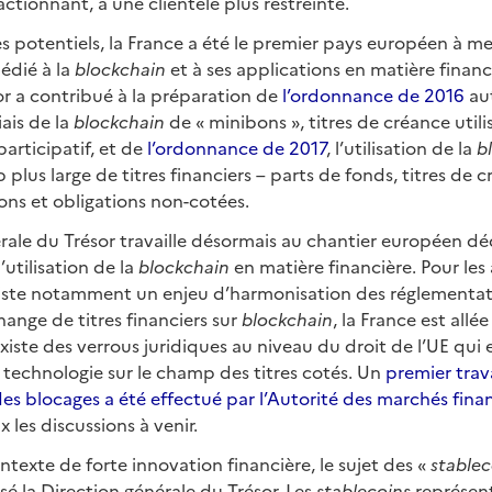
 fractionnant, à une clientèle plus restreinte.
s potentiels, la France a été le premier pays européen à me
édié à la
blockchain
et à ses applications en matière financ
or a contribué à la préparation de
l’ordonnance de 2016
aut
iais de la
blockchain
de « minibons », titres de créance utili
articipatif, et de
l’ordonnance de 2017
, l’utilisation de la
b
us large de titres financiers – parts de fonds, titres de 
ons et obligations non-cotées.
rale du Trésor travaille désormais au chantier européen déd
’utilisation de la
blockchain
en matière financière. Pour les 
xiste notamment un enjeu d’harmonisation des réglementat
change de titres financiers sur
blockchain
, la France est allé
 existe des verrous juridiques au niveau du droit de l’UE qu
la technologie sur le champ des titres cotés. Un
premier trav
des blocages a été effectué par l’Autorité des marchés fina
 les discussions à venir.
ntexte de forte innovation financière, le sujet des «
stablec
é la Direction générale du Trésor. Les
stablecoins
représent