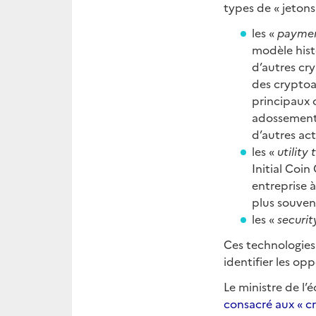
types de « jetons
les «
paymen
modèle hist
d’autres cr
des cryptoa
principaux 
adossement 
d’autres act
les «
utility
Initial Coin
entreprise à
plus souvent
les «
securit
Ces technologies 
identifier les op
Le ministre de l
consacré aux « c