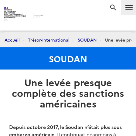
Me
RECHERC
Accueil
Trésor-International
SOUDAN
Une levée pres
SOUDAN
Une levée presque
complète des sanctions
américaines
Depuis octobre 2017, le Soudan n’était plus sous
embargo américain
. Il continuait néanmoins à