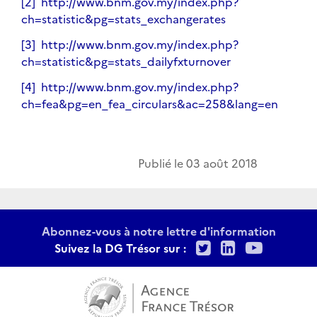
[2]
http://www.bnm.gov.my/index.php?
ch=statistic&pg=stats_exchangerates
[3]
http://www.bnm.gov.my/index.php?
ch=statistic&pg=stats_dailyfxturnover
[4]
http://www.bnm.gov.my/index.php?
ch=fea&pg=en_fea_circulars&ac=258&lang=en
Publié le
03 août 2018
Abonnez-vous à notre lettre d'information
Twitter
LinkedIn
Youtu
Suivez la DG Trésor sur :