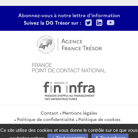
Abonnez-vous à notre lettre d'information
Twitter
LinkedIn
Youtu
Suivez la DG Trésor sur :
Contact
Mentions légales
Politique de confidentialité
Politique de cookies
Gestion des cookies
Ce site utilise des cookies et vous donne le contrôle sur ce que vous
service-public.gouv.fr
legifrance.gouv.fr
info.gouv.fr