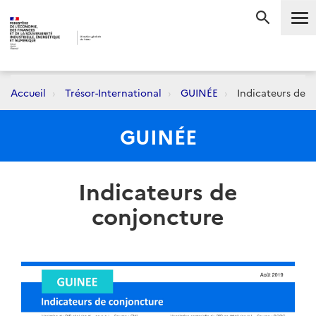
Me
RECHERC
Accueil
Trésor-International
GUINÉE
Indicateurs de 
GUINÉE
Indicateurs de
conjoncture