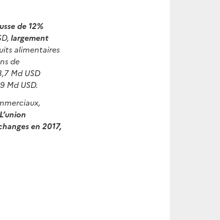
ausse de 12%
SD,
largement
uits alimentaires
ens de
 8,7 Md USD
,9 Md USD.
ommerciaux,
L’union
changes en 2017,