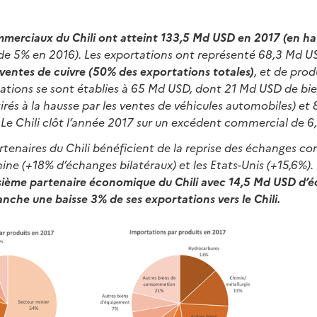
merciaux du Chili ont atteint 133,5 Md USD en 2017 (en h
 de 5% en 2016). Les exportations ont représenté 68,3 Md U
ventes de cuivre (50% des exportations totales)
, et de prod
tations se sont établies à 65 Md USD, dont 21 Md USD de bi
és à la hausse par les ventes de véhicules automobiles) et
 Le Chili clôt l’année 2017 sur un excédent commercial de 6
rtenaires du Chili bénéficient de la reprise des échanges c
ne (+18% d’échanges bilatéraux) et les Etats-Unis (+15,6%).
sième partenaire économique du Chili avec 14,5 Md USD d’é
anche une baisse 3% de ses exportations vers le Chili.