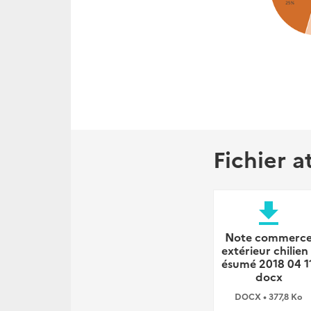
Fichier a
file_download
Note commerc
extérieur chilien 
ésumé 2018 04 11
docx
DOCX • 377,8 Ko