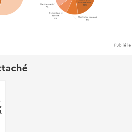
Publié le
ttaché
e
r
.