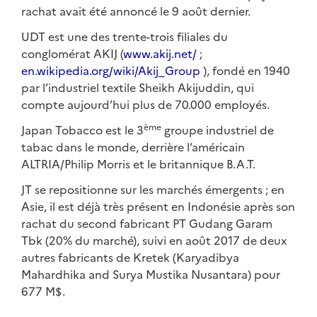
rachat avait été annoncé le 9 août dernier.
UDT est une des trente-trois filiales du
conglomérat AKIJ (
www.akij.net/
;
en.wikipedia.org/wiki/Akij_Group
), fondé en 1940
par l’industriel textile Sheikh Akijuddin, qui
compte aujourd’hui plus de 70.000 employés.
ème
Japan Tobacco est le 3
groupe industriel de
tabac dans le monde, derrière l’américain
ALTRIA/Philip Morris et le britannique B.A.T.
JT se repositionne sur les marchés émergents ; en
Asie, il est déjà très présent en Indonésie après son
rachat du second fabricant PT Gudang Garam
Tbk (20% du marché), suivi en août 2017 de deux
autres fabricants de Kretek (Karyadibya
Mahardhika and Surya Mustika Nusantara) pour
677 M$.