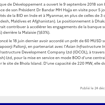
que de Développement a ouvert le 9 septembre 2018 son b
e de son Président Dr Bandar MH Hajja en visite pour 5 jou
vités de la BID en Inde et à Myanmar, en plus de celles de 3 
esh, Maldives et Afghanistan). Le positionnement à Dha
ait contribuer à accélérer les engagements de la banque su
) derrière la Malaisie (1,63%).
ncé le 18 juin dernier avoir accordé un prêt de 60 MUSD su
poorji Pallonji, en partenariat avec l’
Asian Infrastructure 
nfrastructure Development Company Ltd (IDCOL), à travers s
sh) Ltd, pour la mise en service en mode BOO d’une centra
 le site de Bhola Island. D’une capacité de 220 MW, elle do
Publié le
24 dé