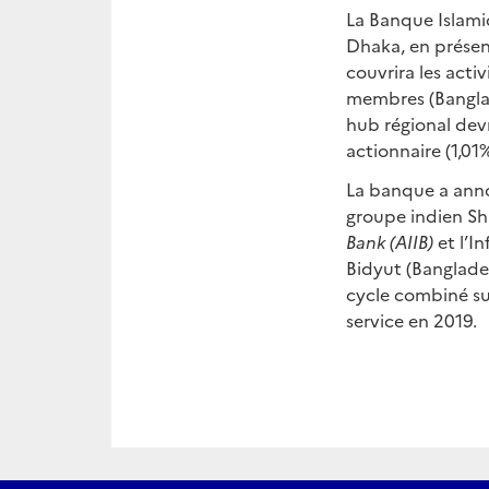
La Banque Islami
Dhaka, en présenc
couvrira les acti
membres (Banglad
hub régional devr
actionnaire (1,01%
La banque a anno
groupe indien Sha
Bank
(
AIIB
)
et l’I
Bidyut (Banglade
cycle combiné sur
service en 2019.