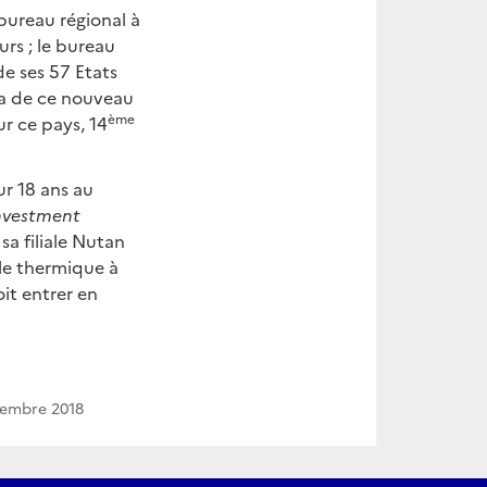
ureau régional à
rs ; le bureau
de ses 57 Etats
ka de ce nouveau
ème
r ce pays, 14
r 18 ans au
Investment
a filiale Nutan
le thermique à
it entrer en
cembre 2018