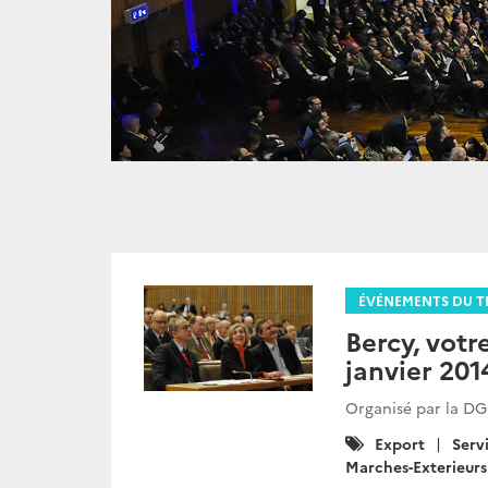
ÉVÉNEMENTS DU T
Bercy, votr
janvier 201
Organisé par la DG
Catégories
Export
Serv
:
Marches-Exterieurs