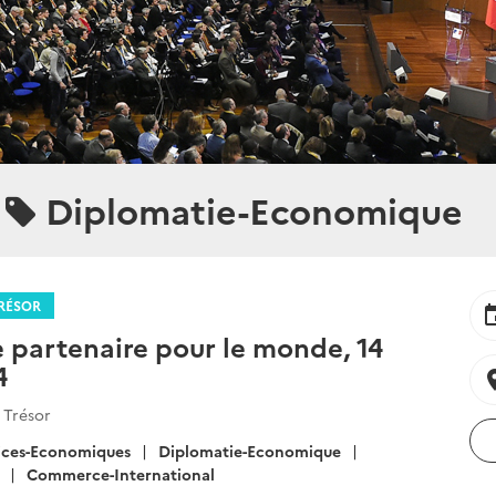
Diplomatie-Economique
RÉSOR
ev
e partenaire pour le monde, 14
4
locat
 Trésor
ices-Economiques
Diplomatie-Economique
Commerce-International