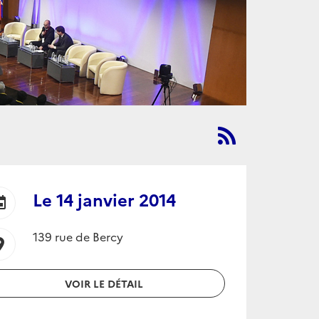
Le
14 janvier 2014
ent
139 rue de Bercy
ion_on
VOIR LE DÉTAIL