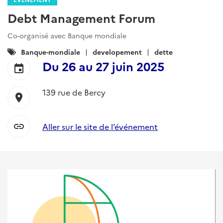
Debt Management Forum
Co-organisé avec Banque mondiale
Catégories
Banque-mondiale
developement
dette
:
Du
26
au
27 juin 2025
event
139 rue de Bercy
location_on
link
Aller sur le site de l’événement