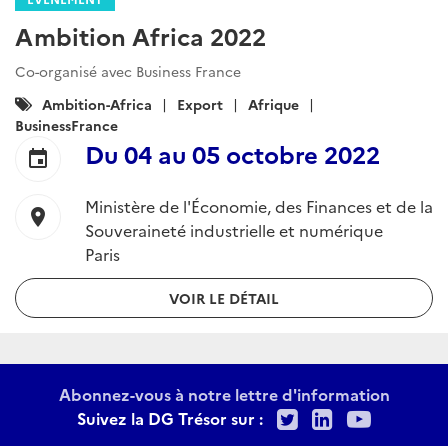
Ambition Africa 2022
Co-organisé avec Business France
Catégories
Ambition-Africa
Export
Afrique
:
BusinessFrance
Du
04
au
05 octobre 2022
event
Ministère de l'Économie, des Finances et de la
location_on
Souveraineté industrielle et numérique
Paris
VOIR LE DÉTAIL
Abonnez-vous à notre lettre d'information
Twitter
LinkedIn
Youtu
Suivez la DG Trésor sur :