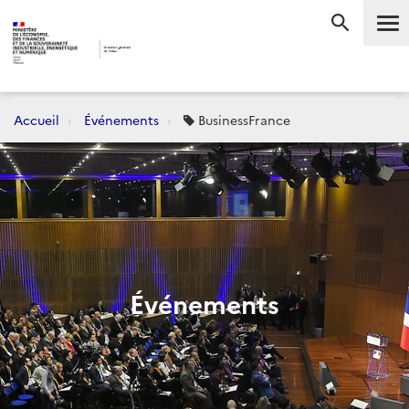
Me
RECHERC
Accueil
Événements
BusinessFrance
Événements