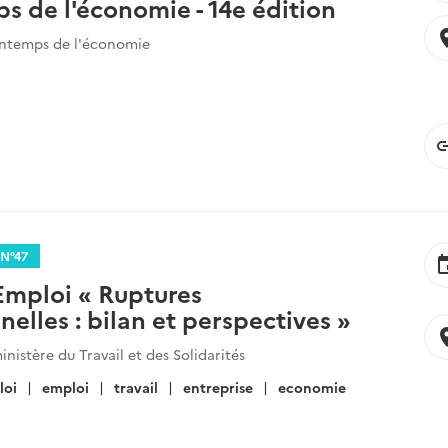
s de l'économie - 14e édition
locat
intemps de l'économie
li
N°47
ev
Emploi « Ruptures
elles : bilan et perspectives »
locat
nistère du Travail et des Solidarités
loi
emploi
travail
entreprise
economie