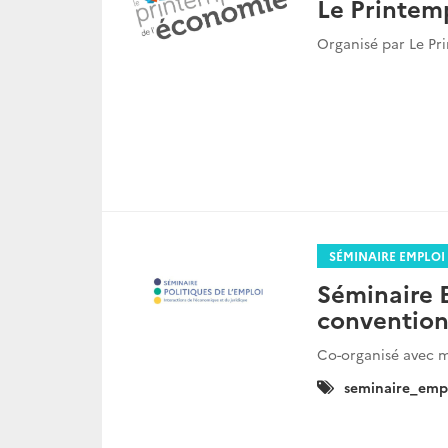
Le Printemp
Organisé par Le Pr
SÉMINAIRE EMPLOI 
Séminaire 
conventionn
Co-organisé avec mi
Catégories
seminaire_emp
: