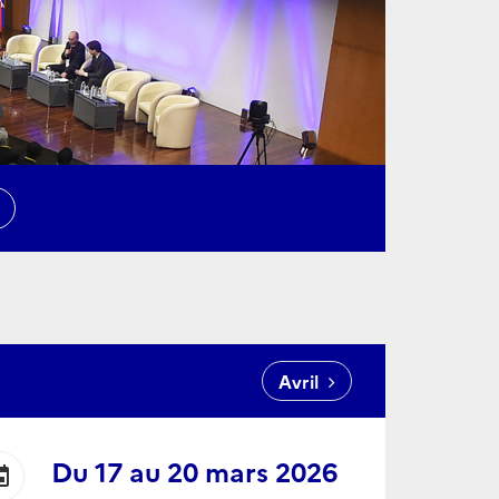
N
Avril
Du
17
au
20 mars 2026
ent