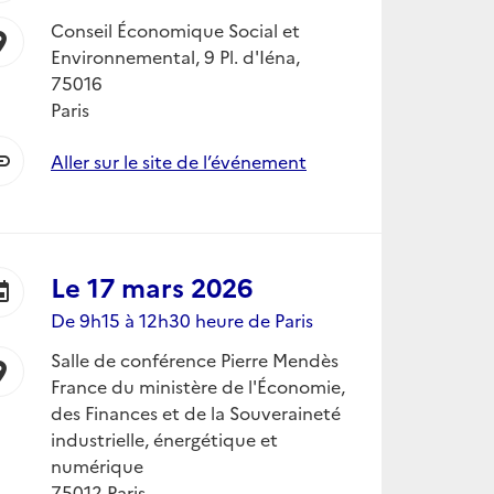
Conseil Économique Social et
ion_on
Environnemental, 9 Pl. d'Iéna,
75016
Paris
nk
Aller sur le site de l’événement
Le
17 mars 2026
ent
De 9h15 à 12h30 heure de Paris
Salle de conférence Pierre Mendès
ion_on
France du ministère de l'Économie,
des Finances et de la Souveraineté
industrielle, énergétique et
numérique
75012 Paris