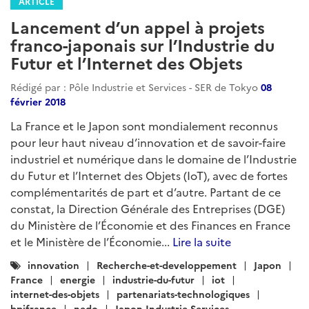
ARTICLE
Lancement d’un appel à projets
franco-japonais sur l’Industrie du
Futur et l’Internet des Objets
Rédigé par : Pôle Industrie et Services - SER de Tokyo
08
février 2018
La France et le Japon sont mondialement reconnus
pour leur haut niveau d’innovation et de savoir-faire
industriel et numérique dans le domaine de l’Industrie
du Futur et l’Internet des Objets (IoT), avec de fortes
complémentarités de part et d’autre. Partant de ce
constat, la Direction Générale des Entreprises (DGE)
du Ministère de l’Économie et des Finances en France
et le Ministère de l’Économie...
Lire la suite
Catégories
innovation
Recherche-et-developpement
Japon
:
France
energie
industrie-du-futur
iot
internet-des-objets
partenariats-technologiques
bpifrance
nedo
Japon-Industrie-Services