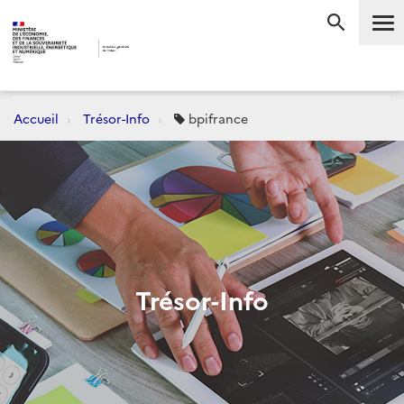
Me
RECHERC
Accueil
Trésor-Info
bpifrance
Trésor-Info