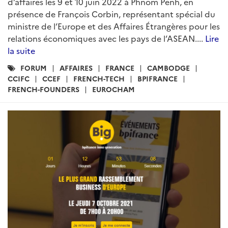
d’affaires les 9 et 10 juin 2022 à Phnom Penh, en
présence de François Corbin, représentant spécial du
ministre de l’Europe et des Affaires Étrangères pour les
relations économiques avec les pays de l’ASEAN....
Lire
la suite
Catégories
FORUM
AFFAIRES
FRANCE
CAMBODGE
:
CCIFC
CCEF
FRENCH-TECH
BPIFRANCE
FRENCH-FOUNDERS
EUROCHAM