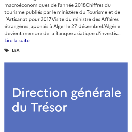
ARTICLE
Lettre économique d'Algérie n°85 -
Septembre 2019
Rédigé par : DG Trésor
03 octobre 2019
La Lettre économique d'Algérie est une publication
mensuelle du Service économique régional d'Alger
regroupant l'essentiel de l'actualité économique,
sectorielle et juridique du mois....
Lire la suite
Catégories
LEA
: