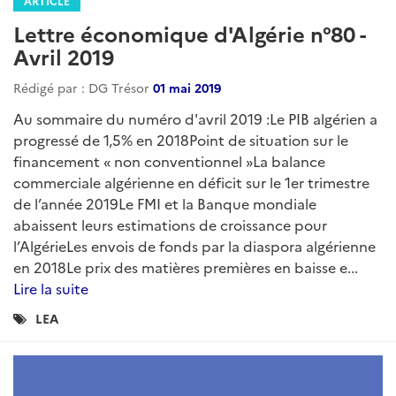
ARTICLE
Lettre économique d'Algérie n°90 -
Février 2020
Rédigé par : DG Trésor
01 mars 2020
La Lettre économique d'Algérie est une publication
mensuelle du Service économique régional d'Alger
regroupant l'essentiel de l'actualité économique,
sectorielle et juridique du mois écoulé....
Lire la suite
Catégories
LEA
: