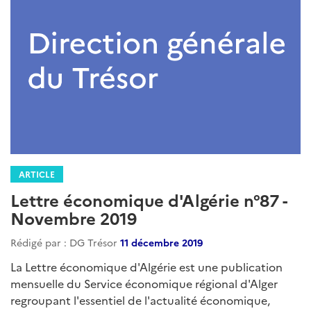
ARTICLE
Lettre économique d'Algérie n°98 -
Décembre 2020
Rédigé par : DG Trésor
03 janvier 2021
DGT...
Lire la suite
Catégories
LEA
: