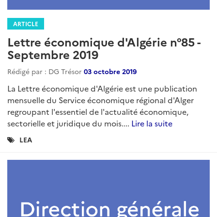
ARTICLE
Lettre économique d'Algérie n°95 -
Septembre 2020
Rédigé par : DG Trésor
07 octobre 2020
DG TRESOR...
Lire la suite
Catégories
LEA
: