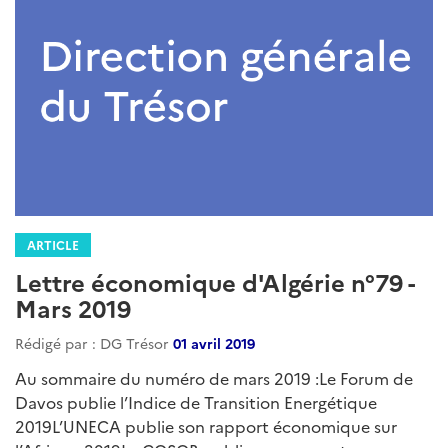
ARTICLE
Lettre économique d'Algérie n°88 -
Décembre 2019
Rédigé par : DG Trésor
05 janvier 2020
La Lettre économique d'Algérie est une publication
mensuelle du Service économique régional d'Alger
regroupant l'essentiel de l'actualité économique,
sectorielle et juridique du mois écoulé....
Lire la suite
Catégories
LEA
: