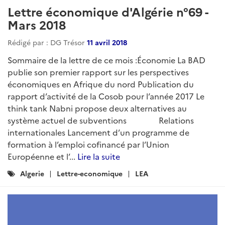
ARTICLE
Lettre économique d'Algérie n°76 -
Novembre/Décembre 2018
Rédigé par : DG Trésor
01 janvier 2019
Au sommaire du numéro de novembre/décembre
2018 :Classement Doing Business 2019 de la Banque
mondiale : l’Algérie classée 157ème sur 190
économies16ème édition du Salon international des
travaux publicsTenue de la 3ème édition du dialogue
5+5 finances et investissementsRapport Fraser
institute sur la liberté économique dans le monde
arabeRencontres bilatérales avec l’Italie, l’Arabie
Saoudite et l...
Lire la suite
Catégories
LEA