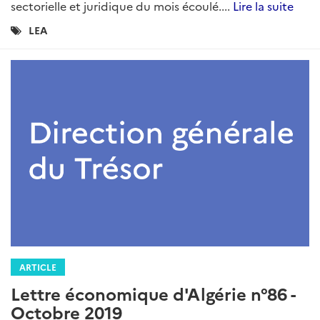
ARTICLE
Lettre économique d'Algérie n°97 -
Novembre 2020
Rédigé par : DG Trésor
01 décembre 2020
DG Trésor...
Lire la suite
Catégories
LEA
: