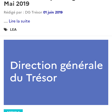
Rédigé par : DG Trésor
28 avril 2020
La Lettre économique d'Algérie est une publication
mensuelle du Service économique régional d'Alger....
Lire la suite
Catégories
LEA
: