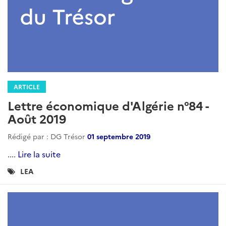
ARTICLE
Lettre économique d'Algérie n°94 -
Juillet/Août 2020
Rédigé par : DG Trésor
01 septembre 2020
DG Trésor...
Lire la suite
Catégories
LEA
: