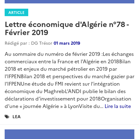
regroupant l'essentiel de l'actualité économique,
sectorielle et juridique du mois écoulé....
Lire la suite
Catégories
LEA
:
ARTICLE
Lettre économique d'Algérie n°86 -