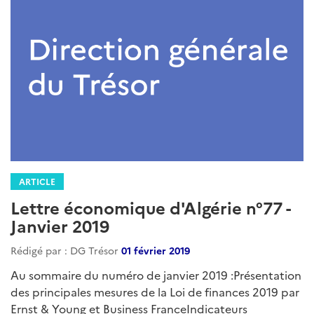
Octobre 2019
Rédigé par : DG Trésor
04 novembre 2019
La Lettre économique d'Algérie est une publication
mensuelle du Service économique régional d'Alger
regroupant l'essentiel de l'actualité économique,
sectorielle et juridique du mois écoulé....
Lire la suite
Catégories
LEA
: