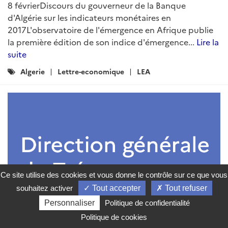
Au sommaire de ce mois :Relations bilatérales
Cinquième comité mixte économique franco-algérien
(COMEFA) à ParisEconomieLes institutions de Bretton
Woods actualisent leurs prévisions sur l’AlgérieLa
Banque centrale publie son bulletin monétaire et
financier du 1er semestre 2018Publication du rapport
de compétitivité 2018 du World economic
forumCommerce extérieur de l’Algérie sur les neuf
mois de 2...
Lire la suite
Catégories
lettre-economique
algerie
actualite
:
economie
LEA
Ce site utilise des cookies et vous donne le contrôle sur ce que vous
souhaitez activer
Tout accepter
Tout refuser
Personnaliser
Politique de confidentialité
Politique de cookies