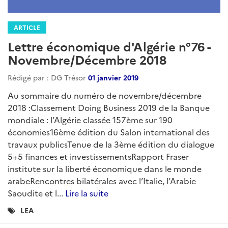
ARTICLE
Lettre économique d'Algérie n°84 -
Août 2019
Rédigé par : DG Trésor
01 septembre 2019
....
Lire la suite
Catégories
LEA
: