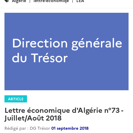
Lettre économique d'Algérie n°81 -
Mai 2019
Rédigé par : DG Trésor
01 juin 2019
....
Lire la suite
Catégories
LEA
: