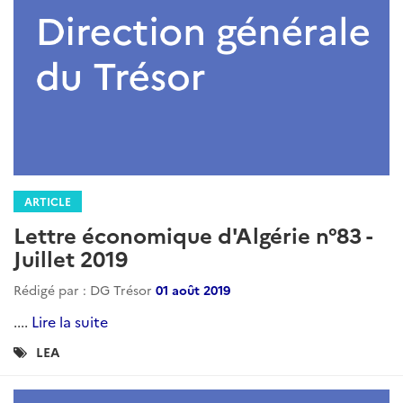
ARTICLE
Lettre économique d'Algérie n°93 -
Juin 2020
Rédigé par : DG Trésor
01 juillet 2020
LEA...
Lire la suite
Catégories
LEA
Algerie