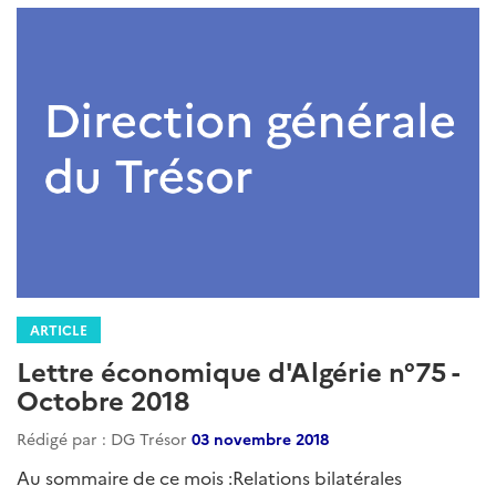
ARTICLE
Lettre économique d'Algérie n°83 -
Juillet 2019
Rédigé par : DG Trésor
01 août 2019
....
Lire la suite
Catégories
LEA
: