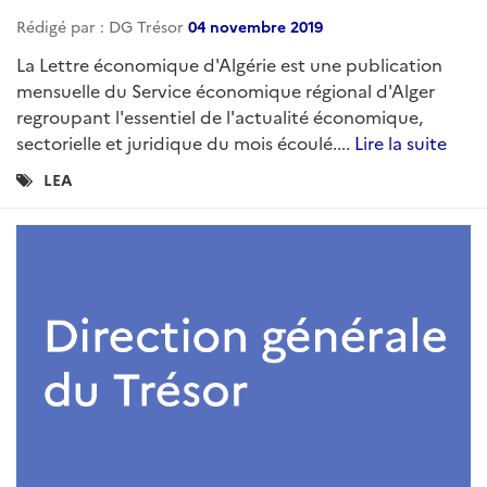
ARTICLE
Lettre économique d'Algérie n°96 -
Octobre 2020
Rédigé par : DG Trésor
08 novembre 2020
dgt...
Lire la suite
Catégories
LEA
: