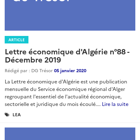
Lettre économique d'Algérie n°99 -
Janvier 2021
Rédigé par : DG Trésor
08 février 2021
DGT...
Lire la suite
Catégories
LEA
: