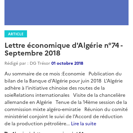
mensuelle du Service Economique Régional d'Alger
regroupant l'essentiel de l'actualité économique,
sectorielle et juridique du mois....
Lire la suite
Catégories
LEA
:
ARTICLE