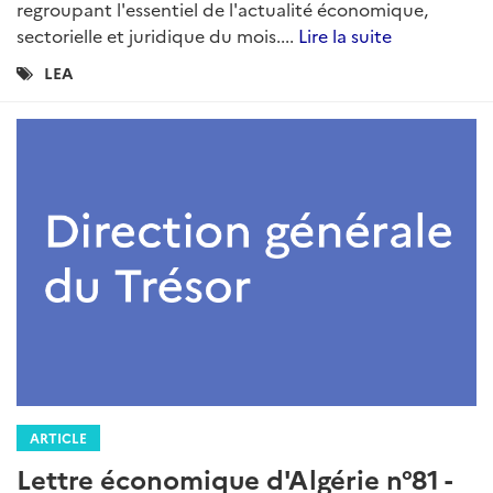
DGT...
Lire la suite
Catégories
LEA
Algerie
:
ARTICLE
Lettre économique d'Algérie n°91 -
Mars/Avril 2020