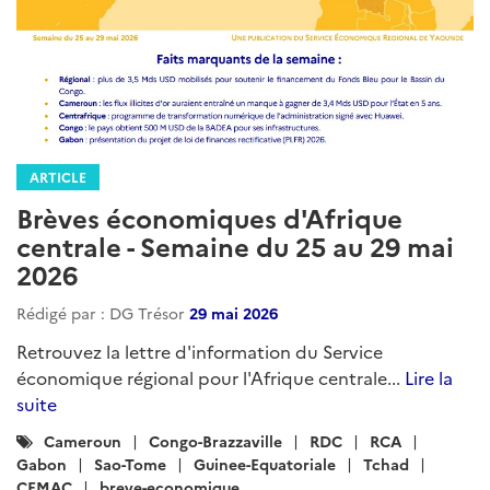
ARTICLE
Brèves économiques d'Afrique
centrale - Semaine du 25 au 29 mai
2026
Rédigé par : DG Trésor
29 mai 2026
Retrouvez la lettre d'information du Service
économique régional pour l'Afrique centrale...
Lire la
suite
Catégories
Cameroun
Congo-Brazzaville
RDC
RCA
:
Gabon
Sao-Tome
Guinee-Equatoriale
Tchad
CEMAC
breve-economique