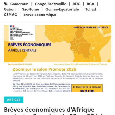
Catégories
Cameroun
Congo-Brazzaville
RDC
RCA
:
Gabon
Sao-Tome
Guinee-Equatoriale
Tchad
CEMAC
breve-economique
ARTICLE
Brèves économiques d'Afrique