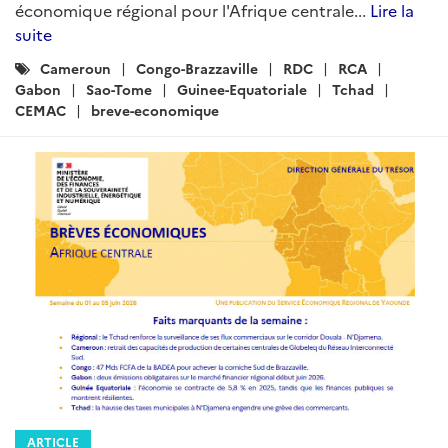
économique régional pour l'Afrique centrale...
Lire la
suite
Catégories
Cameroun
Congo-Brazzaville
RDC
RCA
:
Gabon
Sao-Tome
Guinee-Equatoriale
Tchad
CEMAC
breve-economique
ARTICLE