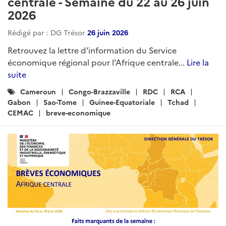
centrale - Semaine du 22 au 26 juin
2026
Rédigé par : DG Trésor
26 juin 2026
Retrouvez la lettre d'information du Service
économique régional pour l'Afrique centrale...
Lire la
suite
Catégories
Cameroun
Congo-Brazzaville
RDC
RCA
:
Gabon
Sao-Tome
Guinee-Equatoriale
Tchad
CEMAC
breve-economique