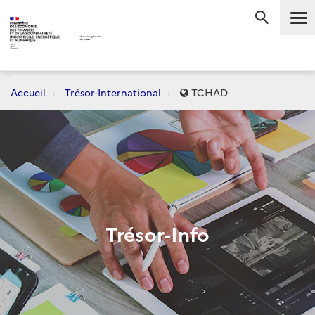
Me
RECHERC
Accueil
Trésor-International
TCHAD
Trésor-Info