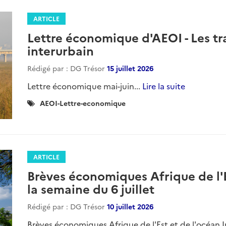
ARTICLE
Lettre économique d'AEOI - Les tr
interurbain
Rédigé par : DG Trésor
15 juillet 2026
Lettre économique mai-juin...
Lire la suite
Catégories
AEOI-Lettre-economique
:
ARTICLE
Brèves économiques Afrique de l'E
la semaine du 6 juillet
Rédigé par : DG Trésor
10 juillet 2026
Brèves économiques Afrique de l'Est et de l'océan In