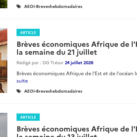
Catégories
AEOI-Breveshebdomadaires
:
ARTICLE
Brèves économiques Afrique de l'E
la semaine du 21 juillet
Rédigé par : DG Trésor
24 juillet 2026
Brèves économiques Afrique de l'Est et de l'océan In
suite
Catégories
AEOI-Breveshebdomadaires
:
ARTICLE
Brèves économiques Afrique de l'E
la semaine du 13 juillet