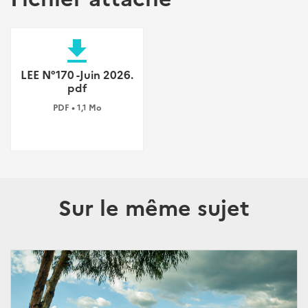
file_download
LEE N°170 -Juin 2026.
pdf
PDF • 1,1 Mo
Sur le même sujet