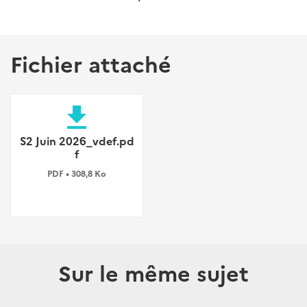
Fichier attaché
file_download
S2 Juin 2026_vdef.pd
f
PDF • 308,8 Ko
Sur le même sujet