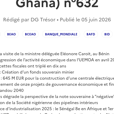
Ghana) n°632
Rédigé par DG Trésor • Publié le
05 juin 2026
BEAO
BCEAO
BANQUE_MONDIALE
BAFD
BID
a visite de la ministre déléguée Eléonore Caroit, au Bénin
ogression de l’activité économique dans l’UEMOA en avril 
cettes fiscales ont triplé en dix ans
: Création d’un fonds souverain minier
e : 645 M EUR pour la construction d’une centrale électri
cement de onze projets de gouvernance économique et fin
mandou 2040
s dégrade la perspective de la note souveraine à "négative
ion de la Société nigérienne des pipelines intérieurs
ice d'industrialisation 2025 : le Sénégal 8e en Afrique et 1