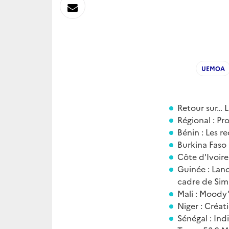
sur
Envoyer
Linkedin
par
Messagerie
UEMOA
Retour sur… L
Régional : Pr
Bénin : Les re
Burkina Faso 
Côte d'Ivoir
Guinée : Lan
cadre de Si
Mali : Moody’
Niger : Créat
Sénégal : Ind