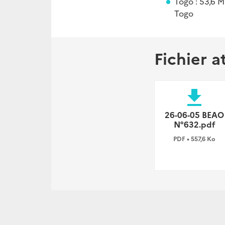
Togo : 53,6 M
Togo
Fichier a
file_download
26-06-05 BEAO
N°632.pdf
PDF • 557,6 Ko