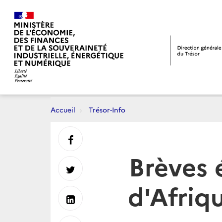
Accueil
Trésor-Info
Partager
Brèves 
sur
Partager
d'Afriqu
Facebook
sur
Partager
Twitter