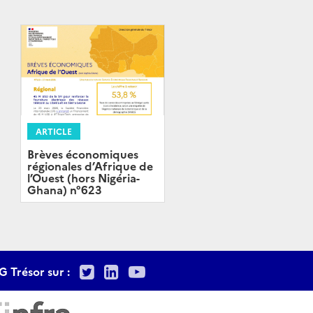
ARTICLE
Brèves économiques
régionales d’Afrique de
l’Ouest (hors Nigéria-
Ghana) n°623
Twitter
LinkedIn
Youtube
G Trésor sur :