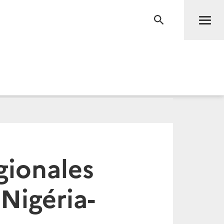
Men
RECHERCHE
gionales
 Nigéria-