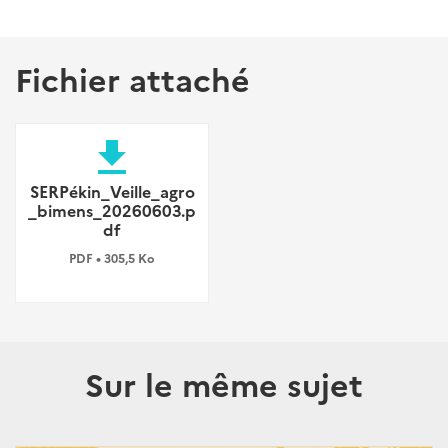
Fichier attaché
file_download
SERPékin_Veille_agro
_bimens_20260603.p
df
PDF • 305,5 Ko
Sur le même sujet