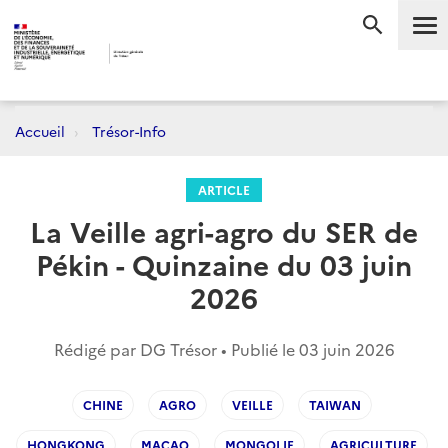
Me
RECHERC
Accueil
Trésor-Info
ARTICLE
La Veille agri-agro du SER de
Pékin - Quinzaine du 03 juin
2026
Rédigé par DG Trésor • Publié le
03 juin 2026
CHINE
AGRO
VEILLE
TAIWAN
HONGKONG
MACAO
MONGOLIE
AGRICULTURE