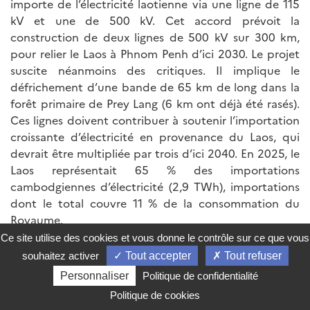
importe de l’électricité laotienne via une ligne de 115
kV et une de 500 kV. Cet accord prévoit la
construction de deux lignes de 500 kV sur 300 km,
pour relier le Laos à Phnom Penh d’ici 2030. Le projet
suscite néanmoins des critiques. Il implique le
défrichement d’une bande de 65 km de long dans la
forêt primaire de Prey Lang (6 km ont déjà été rasés).
Ces lignes doivent contribuer à soutenir l’importation
croissante d’électricité en provenance du Laos, qui
devrait être multipliée par trois d’ici 2040. En 2025, le
Laos représentait 65 % des importations
cambodgiennes d’électricité (2,9 TWh), importations
dont le total couvre 11 % de la consommation du
Royaume.
Ce site utilise des cookies et vous donne le contrôle sur ce que vous
Laos
souhaitez activer
Tout accepter
Tout refuser
Personnaliser
Politique de confidentialité
L’inflation ralentit, mais le coût de la vie reste élevé
Politique de cookies
L’inflation au Laos a reculé à 9 % en mai, contre 10,2 %