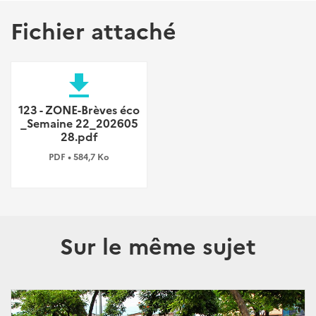
Fichier attaché
file_download
123 - ZONE-Brèves éco
_Semaine 22_202605
28.pdf
PDF • 584,7 Ko
Sur le même sujet