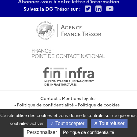
Abonnez-vous à notre lettre d'information
Twitter
LinkedIn
Youtu
Suivez la DG Trésor sur :
Contact
Mentions légales
Politique de confidentialité
Politique de cookies
Gestion des cookies
Flux RSS
Ce site utilise des cookies et vous donne le contrôle sur ce que vous
service-public.gouv.fr
legifrance.gouv.fr
info.gouv.fr
souhaitez activer
Tout accepter
Tout refuser
data.gouv.fr
Personnaliser
Politique de confidentialité