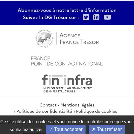
Abonnez-vous à notre lettre d'information
Twitter
LinkedIn
Youtu
Suivez la DG Trésor sur :
Contact
Mentions légales
Politique de confidentialité
Politique de cookies
Gestion des cookies
Flux RSS
Ce site utilise des cookies et vous donne le contrôle sur ce que vous
service-public.gouv.fr
legifrance.gouv.fr
info.gouv.fr
souhaitez activer
Tout accepter
Tout refuser