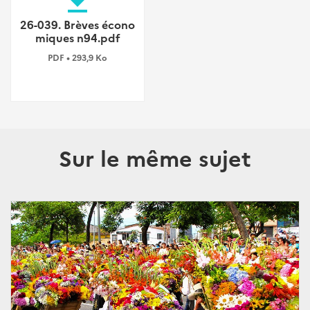
file_download
26-039. Brèves écono
miques n94.pdf
PDF • 293,9 Ko
Sur le même sujet