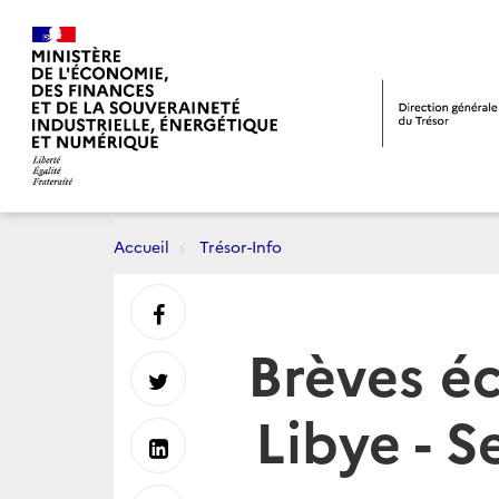
Accueil
Trésor-Info
Partager
Brèves é
sur
Partager
Libye - 
Facebook
sur
Partager
Twitter