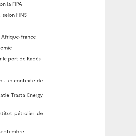
on la FIPA
. selon l’INS
t Afrique-France
onomie
r le port de Radès
ans un contexte de
atie Trasta Energy
titut pétrolier de
e septembre