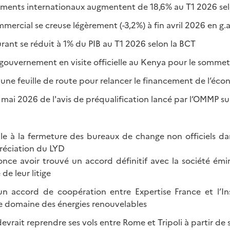
sements internationaux augmentent de 18,6% au T1 2026 sel
mmercial se creuse légèrement (-3,2%) à fin avril 2026 en g.a
urant se réduit à 1% du PIB au T1 2026 selon la BCT
 gouvernement en visite officielle au Kenya pour le somme
une feuille de route pour relancer le financement de l’éc
 mai 2026 de l'avis de préqualification lancé par l’OMMP su
le à la fermeture des bureaux de change non officiels d
réciation du LYD
ce avoir trouvé un accord définitif avec la société émir
de leur litige
un accord de coopération entre Expertise France et l’Ins
e domaine des énergies renouvelables
evrait reprendre ses vols entre Rome et Tripoli à partir d