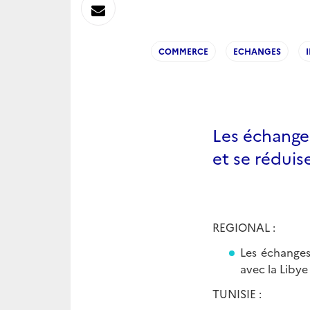
sur
Envoyer
Linkedin
par
COMMERCE
ECHANGES
Messagerie
Les échange
et se réduis
REGIONAL :
Les échanges
avec la Libye
TUNISIE :