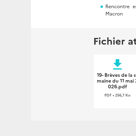
Rencontre e
Macron
Fichier a
file_download
19- Brèves de la 
maine du 11 mai 
026.pdf
PDF • 256,7 Ko