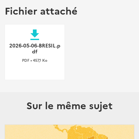
Fichier attaché
file_download
2026-05-06-BRESIL.p
df
PDF • 457,1 Ko
Sur le même sujet