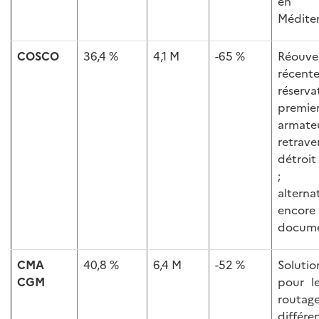
en
Méditer
COSCO
36,4 %
4,1 M
-65 %
Réouve
récen
réserv
premie
armateu
retra
détroi
; s
alternat
enco
docume
CMA
40,8 %
6,4 M
-52 %
Solutio
CGM
pour l
routag
différe