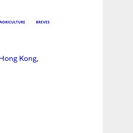
AGRICULTURE
BREVES
à Hong Kong,