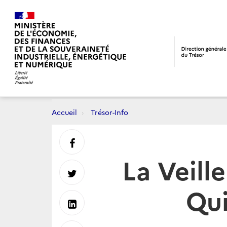
Accueil
Trésor-Info
Partager
La Veill
sur
Partager
Qui
Facebook
sur
Partager
Twitter