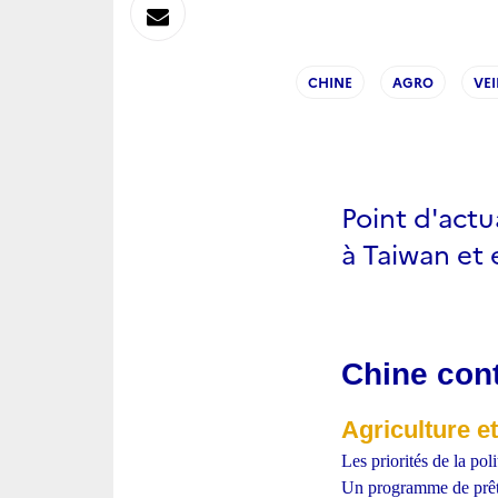
sur
Envoyer
Linkedin
par
CHINE
AGRO
VEI
Messagerie
Point d'actu
à Taiwan et 
Chine cont
Agriculture e
Les priorités de la pol
Un programme de prêts