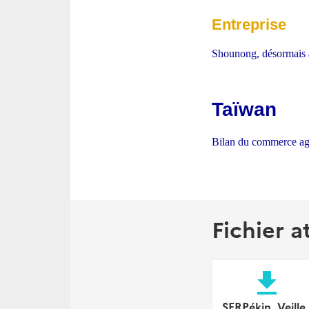
Entreprise
Shounong, désormais ac
Taïwan
Bilan du commerce agr
Fichier a
file_download
SERPékin_Veille