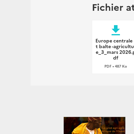
Fichier a
file_download
Europe centrale 
t balte -agricultu
e_3_mars 2026.
df
PDF • 487 Ko