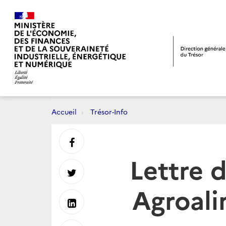
Accueil
Trésor-Info
Partager
Lettre d
sur
Partager
Agroali
Facebook
sur
Partager
Twitter