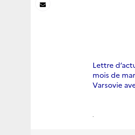
sur
Envoyer
Linkedin
par
Messagerie
Lettre d’act
mois de mars
Varsovie ave
.