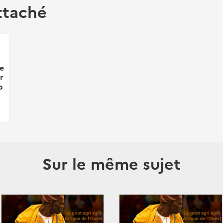
ttaché
e
r
p
Sur le même sujet