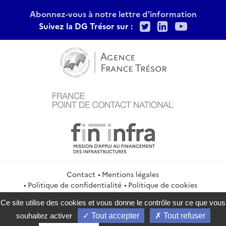
Abonnez-vous à notre lettre d'information
Twitter
LinkedIn
Youtu
Suivez la DG Trésor sur :
Contact
Mentions légales
Politique de confidentialité
Politique de cookies
Gestion des cookies
Flux RSS
Ce site utilise des cookies et vous donne le contrôle sur ce que vous
service-public.gouv.fr
legifrance.gouv.fr
info.gouv.fr
souhaitez activer
Tout accepter
Tout refuser
data.gouv.fr