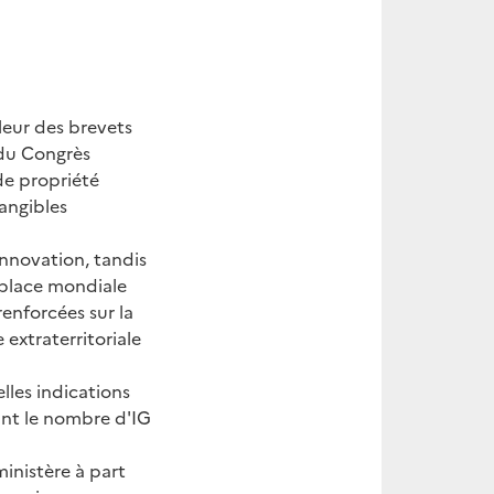
leur des brevets
 du Congrès
 de propriété
angibles
innovation, tandis
 place mondiale
renforcées sur la
extraterritoriale
lles indications
ant le nombre d'IG
ministère à part