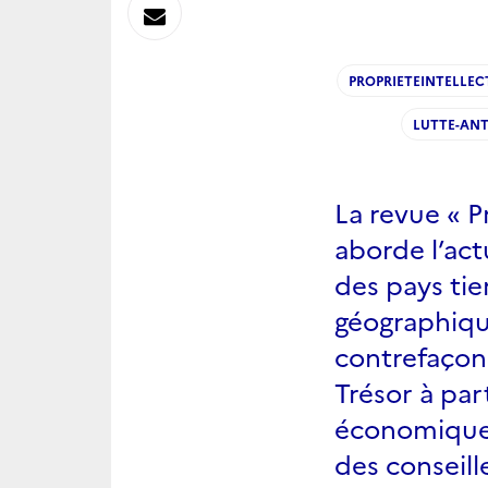
sur
Envoyer
Linkedin
par
PROPRIETEINTELLEC
Messagerie
LUTTE-AN
La revue « P
aborde l’act
des pays tie
géographique
contrefaçon.
Trésor à par
économiques 
des conseille