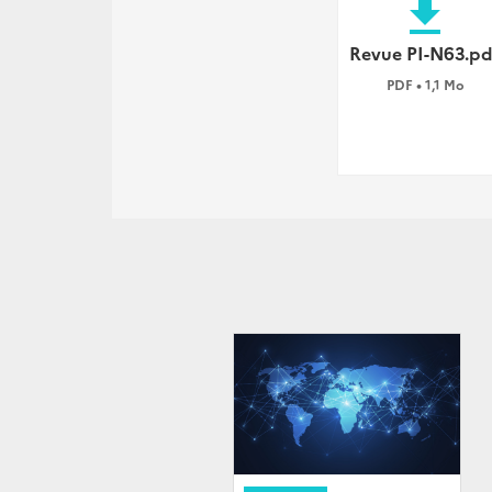
file_download
Revue PI-N63.pd
PDF • 1,1 Mo