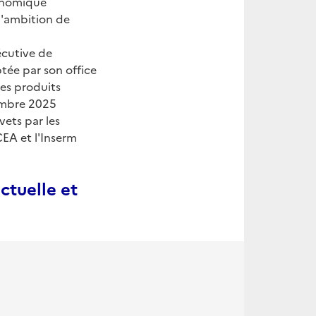
conomique
 l'ambition de
écutive de
tée par son office
es produits
cembre 2025
ets par les
EA et l'Inserm
ctuelle et