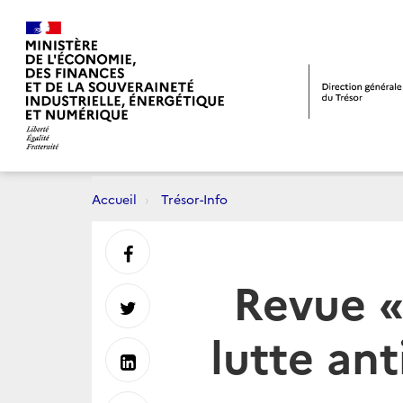
Accueil
Trésor-Info
Partager
Revue « 
sur
Partager
lutte an
Facebook
sur
Partager
Twitter