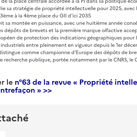
e de la place centrale accordée à la PI dans sa politique é
ie sa stratégie de propriété intellectuelle pour 2025, avec
13ème à la 4ème place du GII d'ici 2035
uit sa montée en puissance, avec une huitième année cons
es dépôts de brevets et la première marque olfactive accep
ropéen de protection des indications géographiques pour l
 industriels entre pleinement en vigueur depuis le 1er dé
 distingue comme championne d'Europe des dépôts de brev
e recherche publique, portée notamment par le CNRS, le C
er le
n°63 de la revue « Propriété intelle
ontrefaçon » >>
ttaché