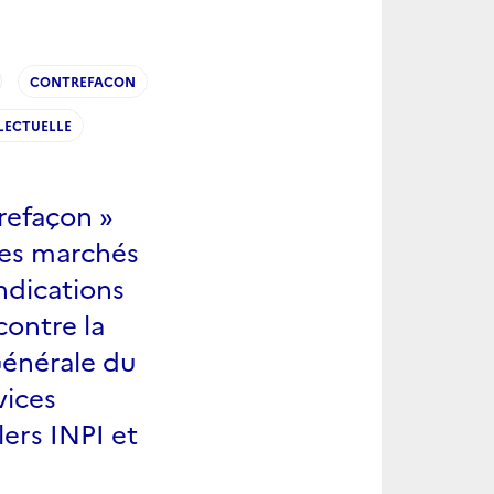
CONTREFACON
LECTUELLE
trefaçon »
 les marchés
ndications
contre la
Générale du
vices
lers INPI et