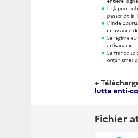
entière, sign
Le Japon publ
passer de la 
L'Inde pours
croissance d
Le régime eu
artisanaux et
La France se
organismes d
+ Télécharg
lutte anti-c
Fichier a