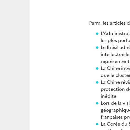
Parmi les articles
L'Administrat
les plus perf
Le Brésil adh
intellectuell
représentent 
La Chine intè
que le clust
La Chine révi
protection d
inédite
Lors de la vi
géographique
françaises p
La Corée du S