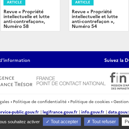
ARTICLE
ARTICLE
Revue « Propriété
Revue « Propriété
intellectuelle et lutte
intellectuelle et lutte
anti-contrefaçon»,
anti-contrefaçon »,
Numéro 58
Numéro 54
d'information
Suivez la D
gales
Politique de confidentialité
Politique de cookies
Gestion
ervice-public.gouv.fr
legifrance.gouv.fr
info.gouv.fr
data.gouv.
2026 Direction générale du Trésor
vous souhaitez activer
Tout accepter
Tout refuser
P