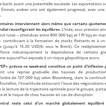
barils avant une potentielle escalade. Les exportations c
 Émirats arabes unis ont également progressé, avec une
.
entaires interviennent alors même que certains ajusteme
al reconfigurent les équilibres.
L’Inde, sous pression amé
rut russe – attendues entre 800 000 bpj et 1 M bpj en mars
– contribuant à la formation de stocks flottants et à un
ls (jusqu’à 15-20 USD/b sous le Brent). Ce redéploiemen
nforce mécaniquement la dépendance de certains gra
one aujourd’hui exposée à un risque géopolitique accru.
PEP+ prévue ce week-end constitue un point d’inflexion 
ent une reprise graduelle des hausses de production 
’ordre de 137 000 bpj selon Bloomberg, dans la continui
Toutefois, l’incertitude entourant l’issue des négociations e
e la lecture de la trajectoire optimale pour le groupe, parta
re et le risque de choc haussier en cas de disruption.
entral reste celui d’un marché globalement équilibré