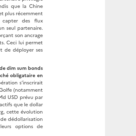
andis que la Chine
s et plus récemment
 capter des flux
n seul partenaire.
forçant son ancrage
ts. Ceci lui permet
t de déployer ses
e de dim sum bonds
ché obligataire en
ération s’inscrirait
 Golfe (notamment
4 Md USD prévu par
ctifs que le dollar
g, cette évolution
 de dédollarisation
 leurs options de