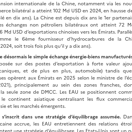
pansion internationale de la Chine, notamment via les nouv
merce bilatéral a atteint 102 Md USD en 2024, en hausse d
lé en dix ans). La Chine est depuis dix ans le 1er partena
es échanges non pétroliers bilatéraux ont atteint 72 
 Md USD d’exportations chinoises vers les Émirats. Parallè
omme le 6ème fournisseur d’hydrocarbures de la C
24, soit trois fois plus qu’il y a dix ans).
se désormais le simple échange énergie-biens manufacturé
posée sur des postes d’exportation à forte valeur ajou
aniques, et de plus en plus, automobile) tandis qu
ises opèrent aux Émirats en 2025 selon le ministre de l’é
2021), principalement au sein des zones franches, d
s la seule zone de DMCC. Les EAU se positionnent com
le continent asiatique centralisant les flux commercia
’Asie et les marchés émergents.
s’inscrit dans une stratégie d’équilibrage assumée.
Dan
ricaine accrue, les EAU entretiennent des relations étro
tent une stratégie d’équilibrage. Les Etats-Unis sont un pa