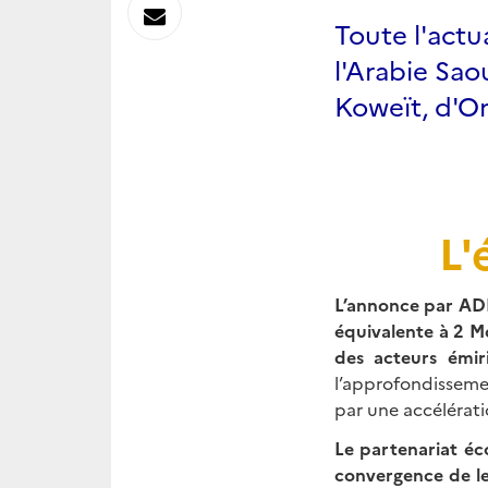
sur
Envoyer
Toute l'act
Linkedin
l'Arabie Sao
par
Koweït, d'O
Messagerie
L'
L’annonce par ADN
équivalente à 2 M
des acteurs émir
l’approfondisseme
par une accélérati
Le partenariat éc
convergence de le