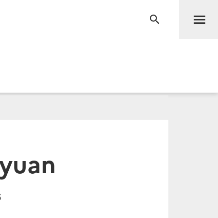
Men
RECHERCHE
 yuan
6