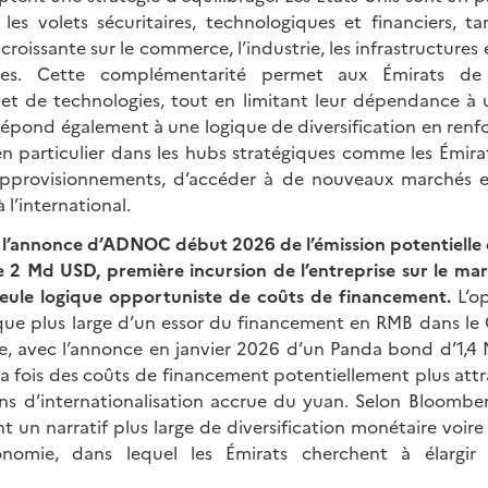
les volets sécuritaires, technologiques et financiers, t
roissante sur le commerce, l’industrie, les infrastructure
rtes. Cette complémentarité permet aux Émirats de
 et de technologies, tout en limitant leur dépendance à u
 répond également à une logique de diversification en ren
en particulier dans les hubs stratégiques comme les Émira
 approvisionnements, d’accéder à de nouveaux marchés e
 l’international.
 l’annonce d’ADNOC début 2026 de l’émission potentiell
 2 Md USD, première incursion de l’entreprise sur le mar
eule logique opportuniste de coûts de financement.
L’op
ue plus large d’un essor du financement en RMB dans le
e, avec l’annonce en janvier 2026 d’un Panda bond d’1,
 la fois des coûts de financement potentiellement plus attra
ons d’internationalisation accrue du yuan. Selon Bloomber
 un narratif plus large de diversification monétaire voire
conomie, dans lequel les Émirats cherchent à élargir