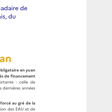
madaire de
is, du
uan
bligataire en yuan
tés de financement
ortante : celle de
s dernières années
forcé au gré de la
ation des EAU et de