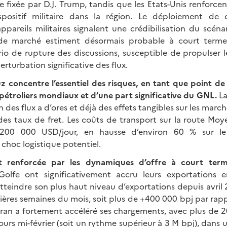
e fixée par D.J. Trump, tandis que les Etats-Unis renforc
spositif militaire dans la région. Le déploiement de 
ppareils militaires signalent une crédibilisation du scéna
 de marché estiment désormais probable à court ter
io de rupture des discussions, susceptible de propulser l
rturbation significative des flux.
z concentre l’essentiel des risques, en tant que point de
pétroliers mondiaux et d’une part significative du GNL.
La
 des flux a d’ores et déjà des effets tangibles sur les marc
des taux de fret. Les coûts de transport sur la route Moy
 200 000 USD/jour, en hausse d’environ 60 % sur le 
 choc logistique potentiel.
st renforcée par les dynamiques d’offre à court ter
olfe ont significativement accru leurs exportations en 
tteindre son plus haut niveau d’exportations depuis avril 
ières semaines du mois, soit plus de +400 000 bpj par rapp
ran a fortement accéléré ses chargements, avec plus de 20
ours mi-février (soit un rythme supérieur à 3 M bpj), dans 