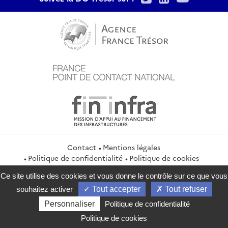
Contact
Mentions légales
Politique de confidentialité
Politique de cookies
Gestion des cookies
Flux RSS
Ce site utilise des cookies et vous donne le contrôle sur ce que vous
service-public.gouv.fr
legifrance.gouv.fr
info.gouv.fr
souhaitez activer
Tout accepter
Tout refuser
data.gouv.fr
Personnaliser
Politique de confidentialité
2026 Direction générale du Trésor
Politique de cookies