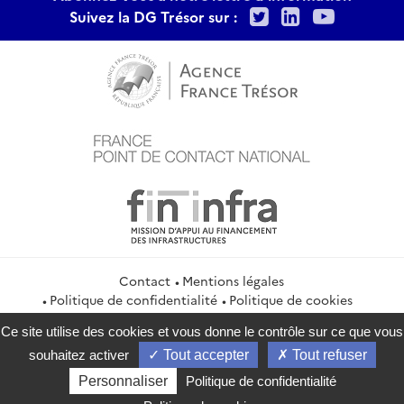
Twitter
LinkedIn
Youtu
Suivez la DG Trésor sur :
Contact
Mentions légales
Politique de confidentialité
Politique de cookies
Gestion des cookies
Flux RSS
Ce site utilise des cookies et vous donne le contrôle sur ce que vous
service-public.gouv.fr
legifrance.gouv.fr
info.gouv.fr
souhaitez activer
Tout accepter
Tout refuser
data.gouv.fr
Personnaliser
Politique de confidentialité
2026 Direction générale du Trésor