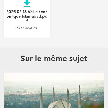
file_download
2026 02 13 Veille écon
omique Islamabad.pd
f
PDF • 300,3 Ko
Sur le même sujet