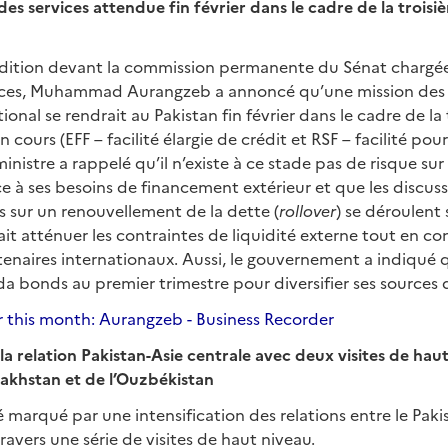
des services attendue fin février dans le cadre de la trois
dition devant la commission permanente du Sénat chargée 
nces, Muhammad Aurangzeb a annoncé qu’une mission des 
onal se rendrait au Pakistan fin février dans le cadre de la
ours (EFF – facilité élargie de crédit et RSF – facilité pour l
ministre a rappelé qu’il n’existe à ce stade pas de risque sur
ace à ses besoins de financement extérieur et que les discuss
s sur un renouvellement de la dette (
rollover
) se déroulent 
ait atténuer les contraintes de liquidité externe tout en co
enaires internationaux. Aussi, le gouvernement a indiqué q
da bonds au premier trimestre pour diversifier ses sources
r this month: Aurangzeb - Business Recorder
 relation Pakistan-Asie centrale avec deux visites de hau
akhstan et de l’Ouzbékistan
é marqué par une intensification des relations entre le Paki
travers une série de visites de haut niveau.