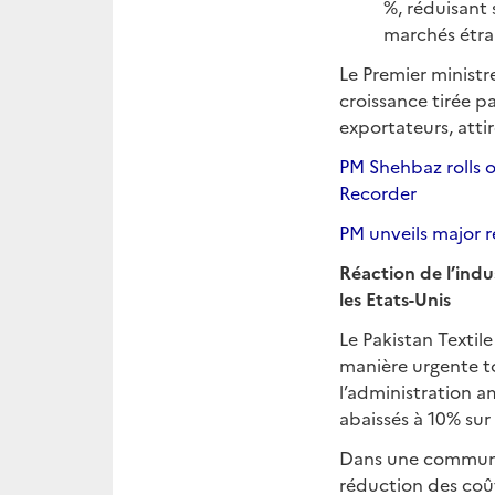
%, réduisant 
marchés étra
Le Premier ministr
croissance tirée pa
exportateurs, atti
PM Shehbaz rolls o
Recorder
PM unveils major re
Réaction de l’indu
les Etats-Unis
Le Pakistan Textil
manière urgente t
l’administration a
abaissés à 10% sur 
Dans une communica
réduction des coût