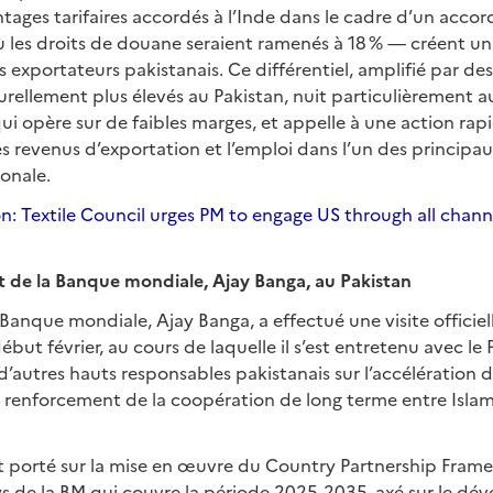
vantages tarifaires accordés à l’Inde dans le cadre d’un acc
où les droits de douane seraient ramenés à 18 % — créent u
s exportateurs pakistanais. Ce différentiel, amplifié par de
rellement plus élevés au Pakistan, nuit particulièrement au
qui opère sur de faibles marges, et appelle à une action ra
les revenus d’exportation et l’emploi dans l’un des principa
onale.
on: Textile Council urges PM to engage US through all channe
t de la Banque mondiale, Ajay Banga, au Pakistan
 Banque mondiale, Ajay Banga, a effectué une visite officiel
ébut février, au cours de laquelle il s’est entretenu avec le
d’autres hauts responsables pakistanais sur l’accélération 
 renforcement de la coopération de long terme entre Isla
nt porté sur la mise en œuvre du Country Partnership Frame
ys de la BM qui couvre la période 2025-2035, axé sur le d