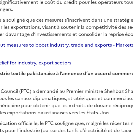
significativement le coût du crédit pour les opérateurs tour
ngers.
e a souligné que ces mesures s’inscrivent dans une stratégie
r les exportations, visant à soutenir la compétitivité des s
rer davantage d’investissements et consolider la reprise é
ut measures to boost industry, trade and exports - Markets
lief for industry, export sectors
strie textile pakistanaise à l’annonce d’un accord commerci
e Council (PTC) a demandé au Premier ministre Shehbaz Shar
ous les canaux diplomatiques, stratégiques et commerciau
méricaine pour obtenir que les « droits de douane réciproq
les exportations pakistanaises vers les États‑Unis.
tion officielle, le PTC souligne que, malgré les récentes
s pour l’industrie (baisse des tarifs d’électricité et du ta