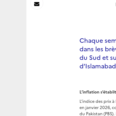
sur
Envoyer
Linkedin
par
Messagerie
Chaque sema
dans les brè
du Sud et s
d’Islamabad
L’inflation s’établi
L’indice des prix 
en janvier 2026, c
du Pakistan (PBS). 