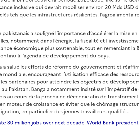
ssance inclusive qui devrait mobiliser environ 20 Mds USD
és tels que les infrastructures résilientes, l’agroalimentaire,
e pakistanais a souligné l’importance d’accélérer la mise e
les, notamment dans l’énergie, la fiscalité et l’investissem
ssance économique plus soutenable, tout en remerciant la
continu à l’agenda de développement du pays.
a a salué les efforts de réforme du gouvernement et réaffi
ondiale, encourageant l’utilisation efficace des ressource
les partenaires pour atteindre les objectifs de développe
 au Pakistan. Banga a notamment insisté sur l’impératif de 
ois au cours de la prochaine décennie afin de transformer 
n moteur de croissance et éviter que le chômage structur
migration, en particulier des jeunes travailleurs qualifiés.
te 30 million jobs over next decade, World Bank president s