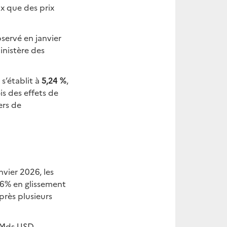
x que des prix
servé en janvier
ministère des
 s’établit à
5,24 %
,
is des effets de
ers de
nvier 2026, les
96% en glissement
près plusieurs
 Mds USD,