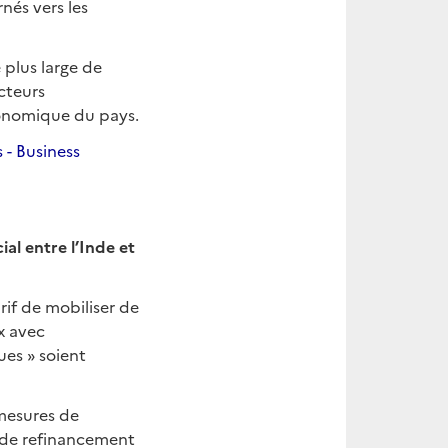
nés vers les
 plus large de
ecteurs
conomique du pays.
 - Business
al entre l’Inde et
if de mobiliser de
x avec
ues » soient
 mesures de
ux de refinancement