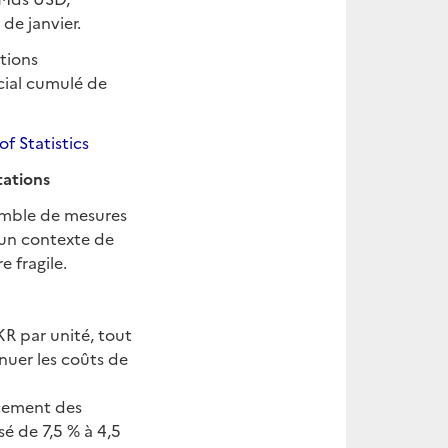
de janvier.
ations
cial cumulé de
f Statistics
tations
semble de mesures
s un contexte de
 fragile.
PKR par unité, tout
inuer les coûts de
ncement des
sé de 7,5 % à 4,5