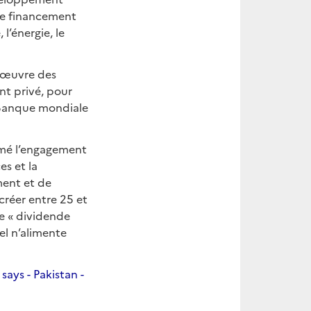
 de financement
 l’énergie, le
n œuvre des
ent privé, pour
 Banque mondiale
rmé l’engagement
s et la
ment et de
créer entre 25 et
le « dividende
el n’alimente
ays - Pakistan -