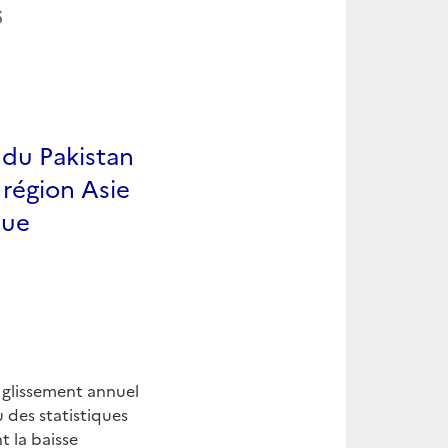
6
 du Pakistan
 région Asie
que
n glissement annuel
 des statistiques
t la baisse