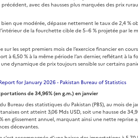
s précédent, avec des hausses plus marquées des prix rurau
, bien que modérée, dépasse nettement le taux de 2,4 % ob
 l’intérieur de la fourchette cible de 5–6 % projetée par le 
 sur les sept premiers mois de l’exercice financier en cours
ort à 6,50 % à la même période l’an dernier, reflétant à la fo
 une dynamique de prix toujours sensible sur certains pani
Report for January 2026 - Pakistan Bureau of Statistics
portations de 34,96% (en g.m.) en janvier
du Bureau des statistiques du Pakistan (PBS), au mois de ja
tanaises ont atteint 3,06 Mds USD, soit une hausse de 34,
% en glissement annuel, marquant ainsi une nette reprise a
nces décevantes.
 s’est accompagnée d’une baisse des importations à 5,70