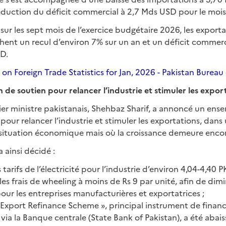
éduction du déficit commercial à 2,7 Mds USD pour le mois 
sur les sept mois de l’exercice budgétaire 2026, les export
chent un recul d’environ 7% sur un an et un déficit commer
D.
 Foreign Trade Statistics for Jan, 2026 - Pakistan Bureau o
de soutien pour relancer l’industrie et stimuler les expor
emier ministre pakistanais, Shehbaz Sharif, a annoncé un en
 pour relancer l’industrie et stimuler les exportations, dan
a situation économique mais où la croissance demeure encore
ainsi décidé :
 tarifs de l’électricité pour l’industrie d’environ 4,04-4,40 
les frais de wheeling à moins de Rs 9 par unité, afin de dim
ur les entreprises manufacturières et exportatrices ;
« Export Refinance Scheme », principal instrument de fina
via la Banque centrale (State Bank of Pakistan), a été abais