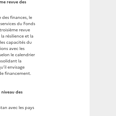
ième revue des
des finances, le
services du Fonds
 troisième revue
a résilience et la
 les capacités du
ions avec les
selon le calendrier
nsolidant la
u’il envisage
 de financement.
t niveau des
stan avec les pays