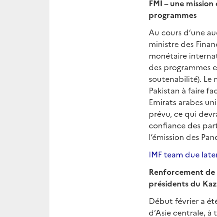
FMI – une mission 
programmes
Au cours d’une au
ministre des Fina
monétaire internati
des programmes en c
soutenabilité). Le 
Pakistan à faire f
Emirats arabes uni
prévu, ce qui devr
confiance des part
l’émission des Pan
IMF team due late
Renforcement de la
présidents du Kaz
Début février a ét
d’Asie centrale, à 