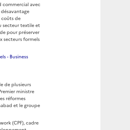
ord commercial avec
n désavantage
s coûts de
 secteur textile et
pide pour préserver
ux secteurs formels
ls - Business
le de plusieurs
 Premier ministre
des réformes
mabad et le groupe
work (CPF), cadre
éveloppement