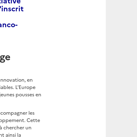
iative
inscrit
anco-
age
innovation, en
ables. L'Europe
 jeunes pousses en
accompagner les
veloppement. Cette
 à chercher un
t ainsi la