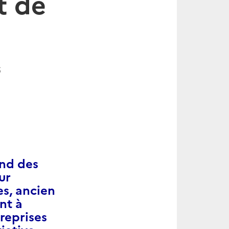
t de
6
and des
ur
es, ancien
nt à
reprises