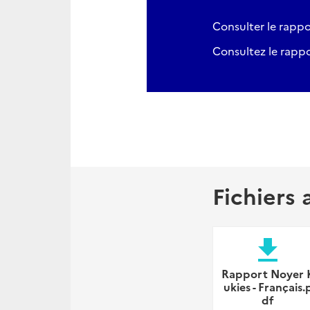
Consulter le rappo
Consultez le rappo
Fichiers 
file_download
Rapport Noyer 
ukies - Français.
df