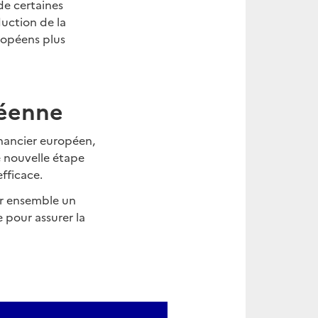
de certaines
duction de la
ropéens plus
péenne
inancier européen,
ne nouvelle étape
fficace.
tir ensemble un
 pour assurer la