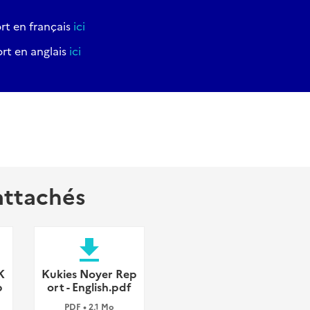
rt en français
ici
rt en anglais
ici
attachés
file_download
K
Kukies Noyer Rep
p
ort - English.pdf
PDF • 2,1 Mo