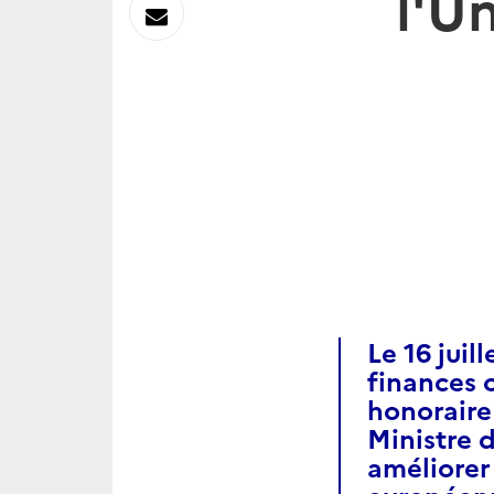
l'U
sur
Envoyer
Linkedin
par
Messagerie
Le 16 juil
finances 
honoraire
Ministre 
améliorer