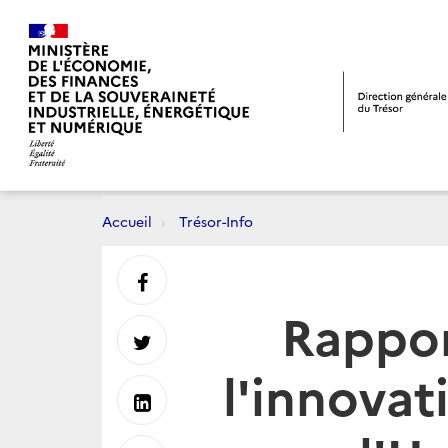
Accueil
Trésor-Info
Partager
Rappor
sur
Partager
l'innovat
Facebook
sur
Partager
Twitter