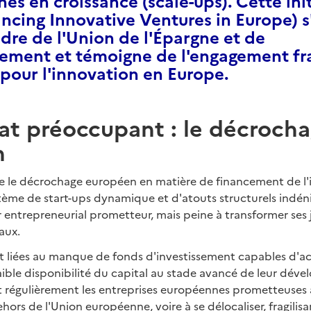
s en croissance (scale-ups). Cette init
ncing Innovative Ventures in Europe) s'
adre de l'Union de l'Épargne et de
ssement et témoigne de l'engagement fr
pour l'innovation en Europe.
at préoccupant : le décroch
n
ne le décrochage européen en matière de financement de l'
ème de start-ups dynamique et d'atouts structurels indéni
r entrepreneurial prometteur, mais peine à transformer ses
aux.
ont liées au manque de fonds d'investissement capables d'
 faible disponibilité du capital au stade avancé de leur dé
nt régulièrement les entreprises européennes prometteuses
rs de l'Union européenne, voire à se délocaliser, fragilisan