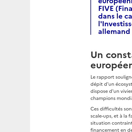
européenne
FIVE (Fina
dans le c
l'Investi
allemand 
Un const
europée
Le rapport soulig
dépit d'un écosyst
dispose d'un vivie
champions mondi
Ces difficultés s
scale-ups, et à la
situation contrai
financement en deho