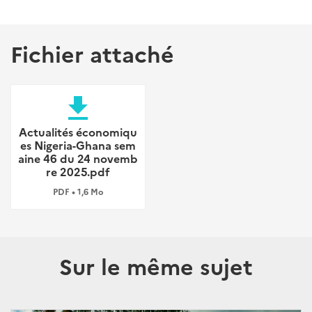
Fichier attaché
file_download
Actualités économiqu
es Nigeria-Ghana sem
aine 46 du 24 novemb
re 2025.pdf
PDF • 1,6 Mo
Sur le même sujet