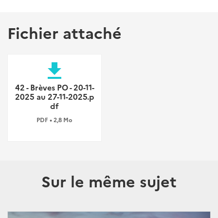
Fichier attaché
file_download
42 - Brèves PO - 20-11-
2025 au 27-11-2025.p
df
PDF • 2,8 Mo
Sur le même sujet