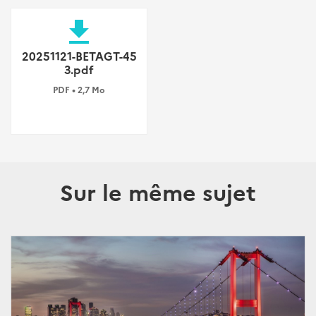
file_download
20251121-BETAGT-45
3.pdf
PDF • 2,7 Mo
Sur le même sujet